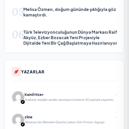
05
Melisa Özmen, doğum gününde şıklığıyla göz
kamaştırdı.
06
Türk Televizyonculuğunun Dünya Markası Raif
Akyüz, Ezber Bozacak Yeni Projesiyle
Dijitalde Yeni Bir Çağ Başlatmaya Hazırlanıyor
YAZARLAR
Kamil Hizer
Arabesk müziğin sevilen sanatçısı Cansever 59 yaşında yaşamını
yitirdi
zline
Almanya’da Dikkatleri Üzerine Çeken Türk Firması: Taşyapı