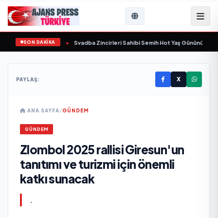
SON DAKİKA
şında yaşamını yitirdi
•
Svadba Zincirleri Sahibi Semih Hot Yaş Gününü Sanat v
X
PAYLAŞ:
ANA SAYFA
/
GÜNDEM
GÜNDEM
Zlombol 2025 rallisi Giresun'un
tanıtımı ve turizmi için önemli
katkı sunacak
.