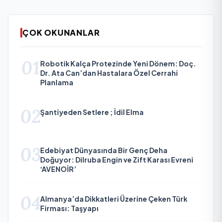
ÇOK OKUNANLAR
01
Robotik Kalça Protezinde Yeni Dönem: Doç.
Dr. Ata Can’dan Hastalara Özel Cerrahi
Planlama
02
Şantiyeden Setlere ; İdil Elma
03
Edebiyat Dünyasında Bir Genç Deha
Doğuyor: Dilruba Engin ve Zift Karası Evreni
‘AVENOİR’
04
Almanya’da Dikkatleri Üzerine Çeken Türk
Firması: Taşyapı