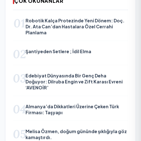
ÇOK OKUNANLAR
01
Robotik Kalça Protezinde Yeni Dönem: Doç.
Dr. Ata Can’dan Hastalara Özel Cerrahi
Planlama
02
Şantiyeden Setlere ; İdil Elma
03
Edebiyat Dünyasında Bir Genç Deha
Doğuyor: Dilruba Engin ve Zift Karası Evreni
‘AVENOİR’
04
Almanya’da Dikkatleri Üzerine Çeken Türk
Firması: Taşyapı
05
Melisa Özmen, doğum gününde şıklığıyla göz
kamaştırdı.