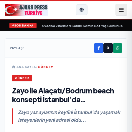
SON DAKİKA
da yaşamını yitirdi
•
Svadba Zincirleri Sahibi Semih Hot Yaş Gününü Sanat ve C
X
PAYLAŞ:
ANA SAYFA
/
GÜNDEM
GÜNDEM
Zayo ile Alaçatı/Bodrum beach
konsepti İstanbul’da…
Zayo yaz aylarının keyfini İstanbul'da yaşamak
isteyenlerin yeni adresi oldu...