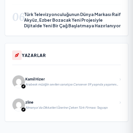
06
Türk Televizyonculuğunun Dünya Markası Raif
Akyüz, Ezber Bozacak Yeni Projesiyle
Dijitalde Yeni Bir Çağ Başlatmaya Hazırlanıyor
YAZARLAR
Kamil Hizer
Arabesk müziğin sevilen sanatçısı Cansever 59 yaşında yaşamını
yitirdi
zline
Almanya’da Dikkatleri Üzerine Çeken Türk Firması: Taşyapı