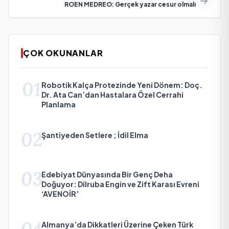
ROEN MEDREO: Gerçek yazar cesur olmalı
ÇOK OKUNANLAR
01
Robotik Kalça Protezinde Yeni Dönem: Doç.
Dr. Ata Can’dan Hastalara Özel Cerrahi
Planlama
02
Şantiyeden Setlere ; İdil Elma
03
Edebiyat Dünyasında Bir Genç Deha
Doğuyor: Dilruba Engin ve Zift Karası Evreni
‘AVENOİR’
Almanya’da Dikkatleri Üzerine Çeken Türk