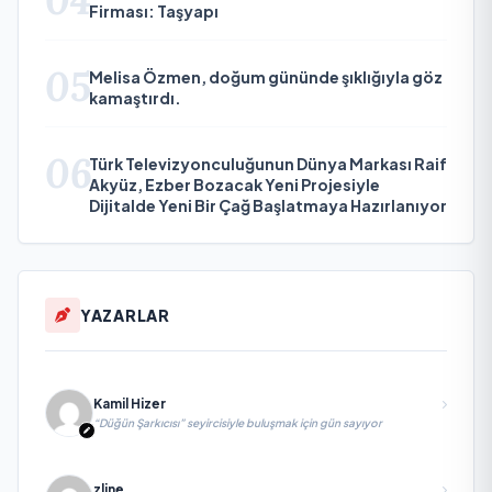
04
Firması: Taşyapı
05
Melisa Özmen, doğum gününde şıklığıyla göz
kamaştırdı.
06
Türk Televizyonculuğunun Dünya Markası Raif
Akyüz, Ezber Bozacak Yeni Projesiyle
Dijitalde Yeni Bir Çağ Başlatmaya Hazırlanıyor
YAZARLAR
Kamil Hizer
“Düğün Şarkıcısı” seyircisiyle buluşmak için gün sayıyor
zline