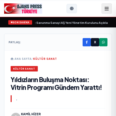
SON DAKİKA
gün sayıyor
•
Açıkgöz Savunma Sanayi AŞ Yeni Yönetim Kurulunu Açıkladı ve 
X
PAYLAŞ:
ANA SAYFA
/
KÜLTÜR SANAT
KÜLTÜR SANAT
Yıldızların Buluşma Noktası:
Vitrin Programı Gündem Yarattı!
.
KAMIL HIZER