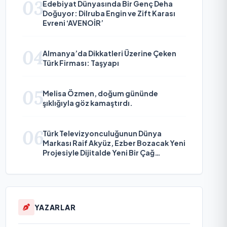
03
Edebiyat Dünyasında Bir Genç Deha
Doğuyor: Dilruba Engin ve Zift Karası
Evreni ‘AVENOİR’
04
Almanya’da Dikkatleri Üzerine Çeken
Türk Firması: Taşyapı
05
Melisa Özmen, doğum gününde
şıklığıyla göz kamaştırdı.
06
Türk Televizyonculuğunun Dünya
Markası Raif Akyüz, Ezber Bozacak Yeni
Projesiyle Dijitalde Yeni Bir Çağ
Başlatmaya Hazırlanıyor
YAZARLAR