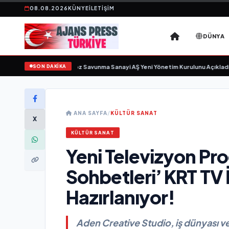
08.08.2026
KÜNYE
İLETIŞIM
DÜNYA
SON DAKİKA
ün sayıyor
•
Açıkgöz Savunma Sanayi AŞ Yeni Yönetim Kurulunu Açıkladı ve Sa
ANA SAYFA
/
KÜLTÜR SANAT
X
KÜLTÜR SANAT
Yeni Televizyon Pro
Sohbetleri’ KRT TV 
Hazırlanıyor!
Aden Creative Studio, iş dünyası ve