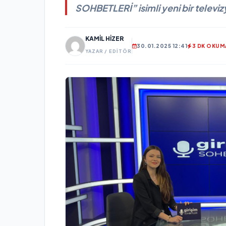
SOHBETLERİ” isimli yeni bir televi
KAMIL HIZER
30.01.2025 12:41
3 DK OKUM
YAZAR / EDITÖR