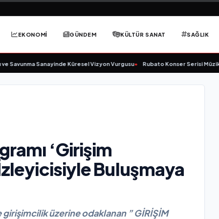
EKONOMİ
GÜNDEM
KÜLTÜR SANAT
SAĞLIK
vunma Sanayinde Küresel Vizyon Vurgusu
•
Rubato Konser Serisi Müzikseverl
gramı ‘Girişim
İzleyicisiyle Buluşmaya
 girişimcilik üzerine odaklanan ” GİRİŞİM