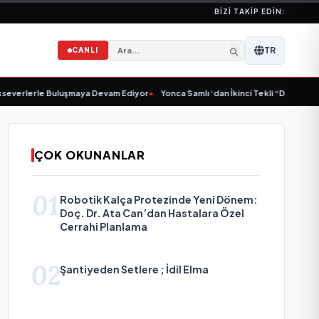
BIZI TAKIP EDIN:
TR
CANLI
erle Buluşmaya Devam Ediyor
•
Yonca Samlı ‘dan İkinci Tekli “Donacaksın Sevg
ÇOK OKUNANLAR
01
Robotik Kalça Protezinde Yeni Dönem:
Doç. Dr. Ata Can’dan Hastalara Özel
Cerrahi Planlama
02
Şantiyeden Setlere ; İdil Elma