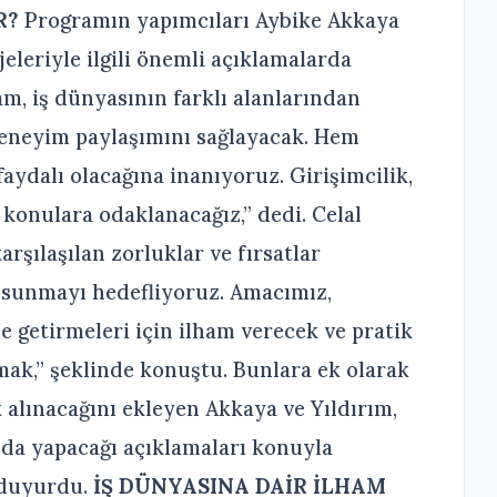
R?
Programın yapımcıları Aybike Akkaya
jeleriyle ilgili önemli açıklamalarda
m, iş dünyasının farklı alanlarından
 deneyim paylaşımını sağlayacak. Hem
 faydalı olacağına inanıyoruz. Girişimcilik,
i konulara odaklanacağız,” dedi. Celal
arşılaşılan zorluklar ve fırsatlar
ı sunmayı hedefliyoruz. Amacımız,
ale getirmeleri için ilham verecek ve pratik
mak,” şeklinde konuştu. Bunlara ek olarak
alınacağını ekleyen Akkaya ve Yıldırım,
ında yapacağı açıklamaları konuyla
a duyurdu.
İŞ DÜNYASINA DAİR İLHAM