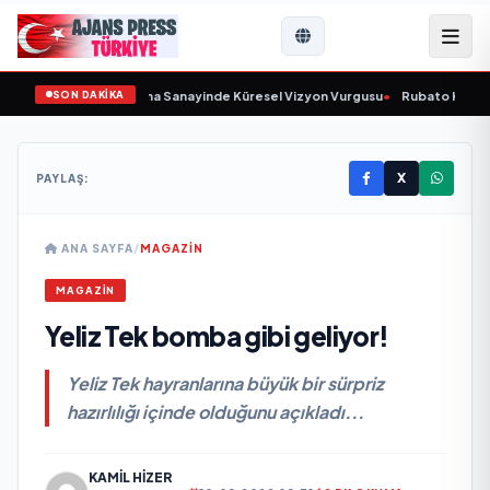
SON DAKİKA
unu Açıkladı ve Savunma Sanayinde Küresel Vizyon Vurgusu
•
Rubato Konser 
X
PAYLAŞ:
ANA SAYFA
/
MAGAZİN
MAGAZİN
Yeliz Tek bomba gibi geliyor!
Yeliz Tek hayranlarına büyük bir sürpriz
hazırlılığı içinde olduğunu açıkladı...
KAMIL HIZER