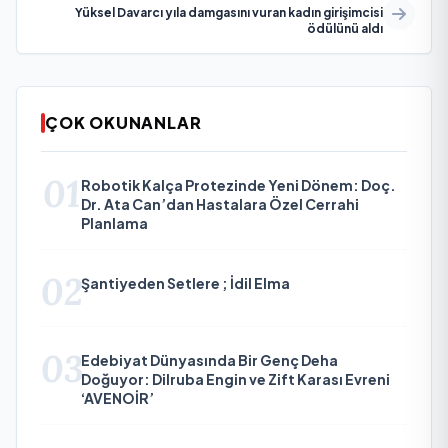
Yüksel Davarcı yıla damgasını vuran kadın girişimcisi
ödülünü aldı
ÇOK OKUNANLAR
01
Robotik Kalça Protezinde Yeni Dönem: Doç.
Dr. Ata Can’dan Hastalara Özel Cerrahi
Planlama
02
Şantiyeden Setlere ; İdil Elma
03
Edebiyat Dünyasında Bir Genç Deha
Doğuyor: Dilruba Engin ve Zift Karası Evreni
‘AVENOİR’