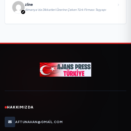
zline
Almanya’da Dikkatleri Üzerine Çeken Türk Firması: Taşyapı
HAKKIMIZDA
AFTUNAHAN@GMAIL.COM