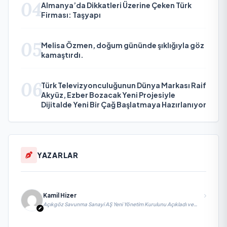
04
Almanya’da Dikkatleri Üzerine Çeken Türk
Firması: Taşyapı
05
Melisa Özmen, doğum gününde şıklığıyla göz
kamaştırdı.
06
Türk Televizyonculuğunun Dünya Markası Raif
Akyüz, Ezber Bozacak Yeni Projesiyle
Dijitalde Yeni Bir Çağ Başlatmaya Hazırlanıyor
YAZARLAR
Kamil Hizer
Açıkgöz Savunma Sanayi AŞ Yeni Yönetim Kurulunu Açıkladı ve
Savunma Sanayinde Küresel Vizyon Vurgusu