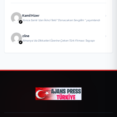
Kamil Hizer
Yonca Samlı ‘dan İkinci Tekli “Donacaksın Sevgilim “ yayımlandı
zline
Almanya’da Dikkatleri Üzerine Çeken Türk Firması: Taşyapı