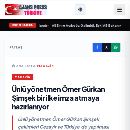
SON DAKİKA
aksın Sevgilim “ yayımlandı
•
Ali Emre Açıkgöz Galimidi, Eski AB Bakanı ve Büyü
X
PAYLAŞ:
ANA SAYFA
/
MAGAZİN
MAGAZİN
Ünlü yönetmen Ömer Gürkan
Şimşek bir ilke imza atmaya
hazırlanıyor
Ünlü yönetmen Ömer Gürkan Şimşek
çekimleri Cezayir ve Türkiye'de yapılması