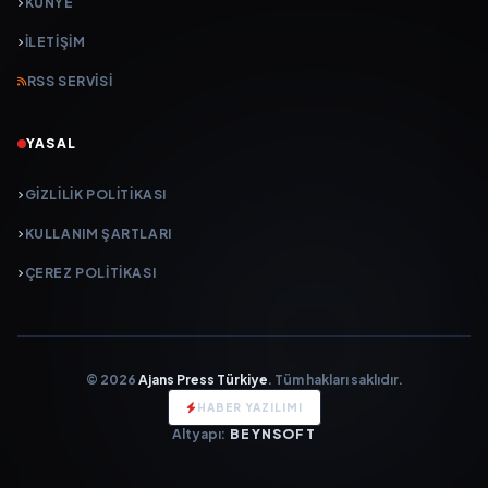
KÜNYE
İLETIŞIM
RSS SERVISI
YASAL
GIZLILIK POLITIKASI
KULLANIM ŞARTLARI
ÇEREZ POLITIKASI
© 2026
Ajans Press Türkiye
. Tüm hakları saklıdır.
HABER YAZILIMI
Altyapı:
BEYNSOFT