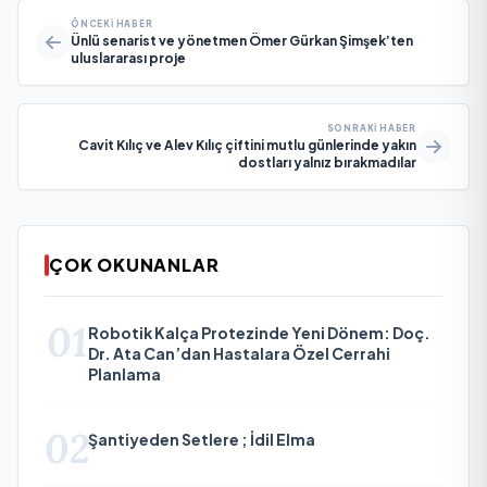
ÖNCEKI HABER
Ünlü senarist ve yönetmen Ömer Gürkan Şimşek’ten
uluslararası proje
SONRAKI HABER
Cavit Kılıç ve Alev Kılıç çiftini mutlu günlerinde yakın
dostları yalnız bırakmadılar
ÇOK OKUNANLAR
01
Robotik Kalça Protezinde Yeni Dönem: Doç.
Dr. Ata Can’dan Hastalara Özel Cerrahi
Planlama
02
Şantiyeden Setlere ; İdil Elma