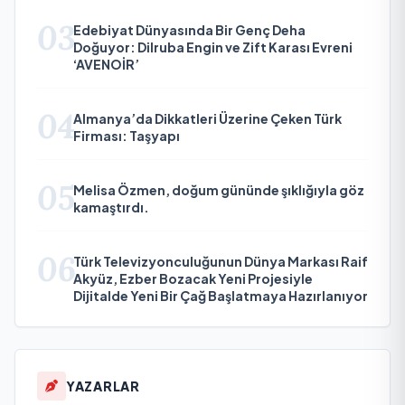
03
Edebiyat Dünyasında Bir Genç Deha
Doğuyor: Dilruba Engin ve Zift Karası Evreni
‘AVENOİR’
04
Almanya’da Dikkatleri Üzerine Çeken Türk
Firması: Taşyapı
05
Melisa Özmen, doğum gününde şıklığıyla göz
kamaştırdı.
06
Türk Televizyonculuğunun Dünya Markası Raif
Akyüz, Ezber Bozacak Yeni Projesiyle
Dijitalde Yeni Bir Çağ Başlatmaya Hazırlanıyor
YAZARLAR