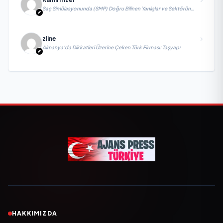
Saç Simülasyonunda (SMP) Doğru Bilinen Yanlışlar ve Sektörün
Geleceği: Onur Akdeniz ile Özel Röportaj
zline
Almanya’da Dikkatleri Üzerine Çeken Türk Firması: Taşyapı
HAKKIMIZDA