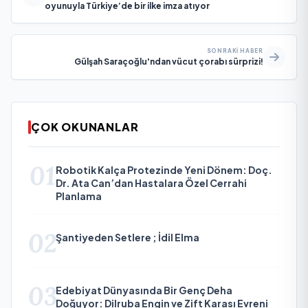
oyunuyla Türkiye’de bir ilke imza atıyor
SONRAKI HABER
Gülşah Saraçoğlu'ndan vücut çorabı sürprizi!
ÇOK OKUNANLAR
01
Robotik Kalça Protezinde Yeni Dönem: Doç.
Dr. Ata Can’dan Hastalara Özel Cerrahi
Planlama
02
Şantiyeden Setlere ; İdil Elma
03
Edebiyat Dünyasında Bir Genç Deha
Doğuyor: Dilruba Engin ve Zift Karası Evreni