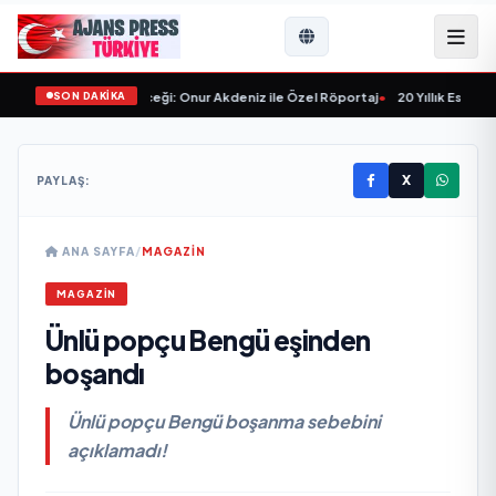
SON DAKİKA
lar ve Sektörün Geleceği: Onur Akdeniz ile Özel Röportaj
•
20 Yıllık Esnaflık
X
PAYLAŞ:
ANA SAYFA
/
MAGAZİN
MAGAZİN
Ünlü popçu Bengü eşinden
boşandı
Ünlü popçu Bengü boşanma sebebini
açıklamadı!