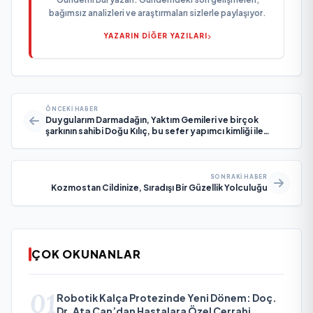
bağımsız analizleri ve araştırmaları sizlerle paylaşıyor.
YAZARIN DİĞER YAZILARI
ÖNCEKI HABER
Duygularım Darmadağın, Yaktım Gemileri ve birçok
şarkının sahibi Doğu Kılıç, bu sefer yapımcı kimliği ile
aramızda.
SONRAKI HABER
Kozmostan Cildinize, Sıradışı Bir Güzellik Yolculuğu
ÇOK OKUNANLAR
01
Robotik Kalça Protezinde Yeni Dönem: Doç.
Dr. Ata Can’dan Hastalara Özel Cerrahi