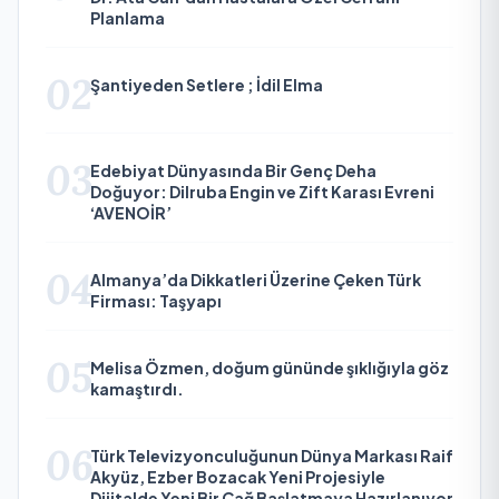
Planlama
02
Şantiyeden Setlere ; İdil Elma
03
Edebiyat Dünyasında Bir Genç Deha
Doğuyor: Dilruba Engin ve Zift Karası Evreni
‘AVENOİR’
04
Almanya’da Dikkatleri Üzerine Çeken Türk
Firması: Taşyapı
05
Melisa Özmen, doğum gününde şıklığıyla göz
kamaştırdı.
06
Türk Televizyonculuğunun Dünya Markası Raif
Akyüz, Ezber Bozacak Yeni Projesiyle
Dijitalde Yeni Bir Çağ Başlatmaya Hazırlanıyor