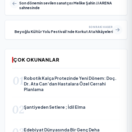
Son dönemin sevilen sanatçısı Melike Şahin JJ ARENA
sahnesinde
SONRAKI HABER
Beyoğlu Kültür Yolu Festivali’nde Korkut Ata hikâyeleri
ÇOK OKUNANLAR
01
Robotik Kalça Protezinde Yeni Dönem: Doç.
Dr. Ata Can’dan Hastalara Özel Cerrahi
Planlama
02
Şantiyeden Setlere ; İdil Elma
Edebiyat Dünyasında Bir Genç Deha