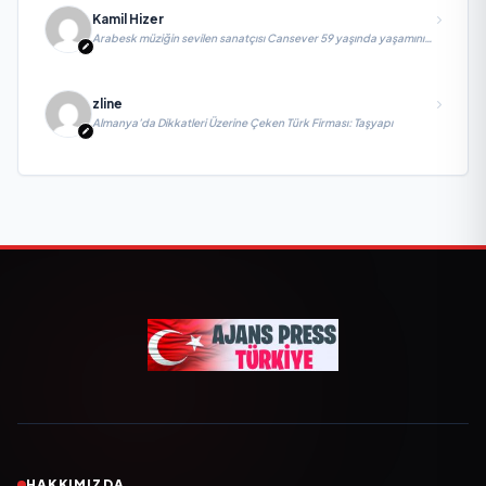
Kamil Hizer
Arabesk müziğin sevilen sanatçısı Cansever 59 yaşında yaşamını
yitirdi
zline
Almanya’da Dikkatleri Üzerine Çeken Türk Firması: Taşyapı
HAKKIMIZDA