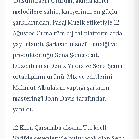
‘Düşünürsem Ölürüm’, akılda kalıcı
melodilere sahip, kariyerinin en güçlü
şarkılarından. Pasaj Müzik etiketiyle 12
Ağustos Cuma tüm dijital platformlarda
yayımlandı. Şarkısının sözü, müziği ve
prodüktörlüğü Sena Şener’e ait.
Düzenlemesi Deniz Yıldız ve Sena Şener
ortaklığının ürünü. Mİx ve editlerini
Mahmut Albulak’ın yaptığı şarkının
mastering’i John Davis tarafından
yapıldı.
12 Ekim Çarşamba akşamı Turkcell
Vadi’de sevenleriyle buluşacak olan Sena