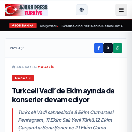
SON DAKİKA
ver 59 yaşında yaşamını yitirdi
•
Svadba Zincirleri Sahibi Semih Hot Yaş Günün
X
PAYLAŞ:
ANA SAYFA
/
MAGAZİN
MAGAZİN
Turkcell Vadi’de Ekim ayında da
konserler devam ediyor
Turkcell Vadi sahnesinde 8 Ekim Cumartesi
Pentagram, 11 Ekim Salı Yeni Türkü,12 Ekim
Çarşamba Sena Şener ve 21 Ekim Cuma