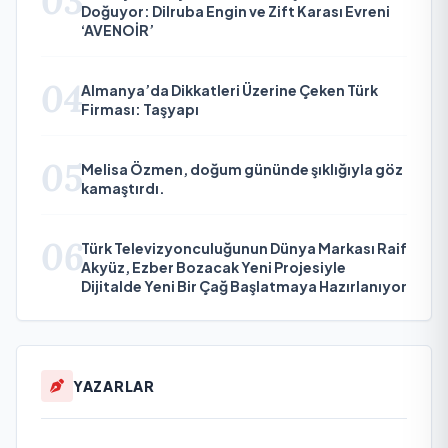
03
Doğuyor: Dilruba Engin ve Zift Karası Evreni
‘AVENOİR’
04
Almanya’da Dikkatleri Üzerine Çeken Türk
Firması: Taşyapı
05
Melisa Özmen, doğum gününde şıklığıyla göz
kamaştırdı.
06
Türk Televizyonculuğunun Dünya Markası Raif
Akyüz, Ezber Bozacak Yeni Projesiyle
Dijitalde Yeni Bir Çağ Başlatmaya Hazırlanıyor
YAZARLAR