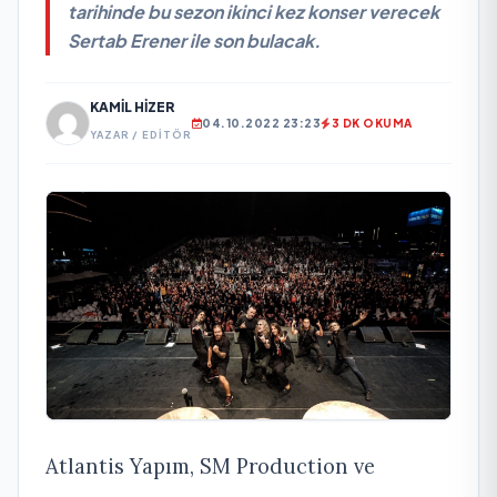
tarihinde bu sezon ikinci kez konser verecek
Sertab Erener ile son bulacak.
KAMIL HIZER
04.10.2022 23:23
3 DK OKUMA
YAZAR / EDITÖR
Atlantis Yapım, SM Production ve