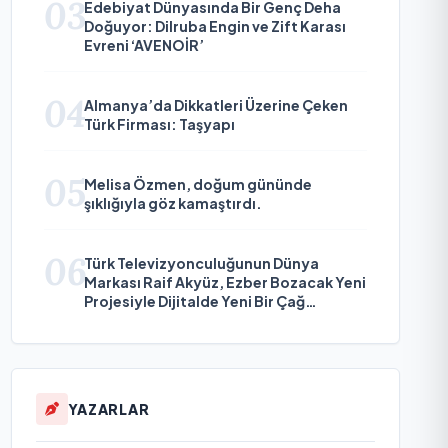
03
Edebiyat Dünyasında Bir Genç Deha
Doğuyor: Dilruba Engin ve Zift Karası
Evreni ‘AVENOİR’
04
Almanya’da Dikkatleri Üzerine Çeken
Türk Firması: Taşyapı
05
Melisa Özmen, doğum gününde
şıklığıyla göz kamaştırdı.
06
Türk Televizyonculuğunun Dünya
Markası Raif Akyüz, Ezber Bozacak Yeni
Projesiyle Dijitalde Yeni Bir Çağ
Başlatmaya Hazırlanıyor
YAZARLAR