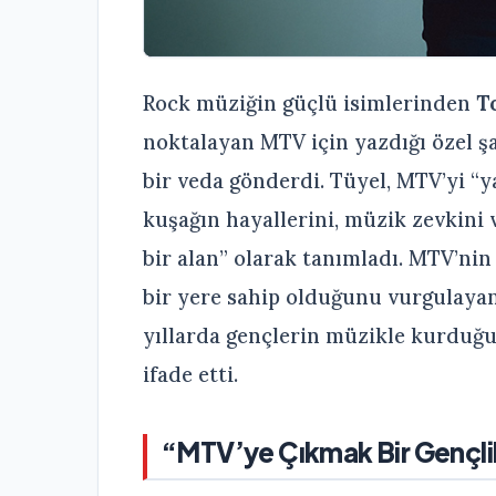
Rock müziğin güçlü isimlerinden
T
noktalayan MTV için yazdığı özel ş
bir veda gönderdi. Tüyel, MTV’yi “ya
kuşağın hayallerini, müzik zevkini 
bir alan” olarak tanımladı. MTV’ni
bir yere sahip olduğunu vurgulayan s
yıllarda gençlerin müzikle kurduğu 
ifade etti.
“MTV’ye Çıkmak Bir Gençli