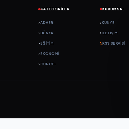
KATEGORILER
KURUMSAL
ADVER
KÜNYE
DÜNYA
İLETIŞIM
EĞİTİM
RSS SERVISI
EKONOMİ
GÜNCEL