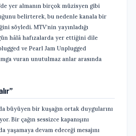
V’de yer almanın birçok müzisyen gibi
uğunu belirterek, bu nedenle kanala bir
ğini söyledi. MTV’nin yayınladığı
n hâlâ hafızalarda yer ettiğini dile
nplugged ve Pearl Jam Unplugged
amga vuran unutulmaz anlar arasında
lır”
nda büyüyen bir kuşağın ortak duygularını
or. Bir çağın sessizce kapanışını
lda yaşamaya devam edeceği mesajını