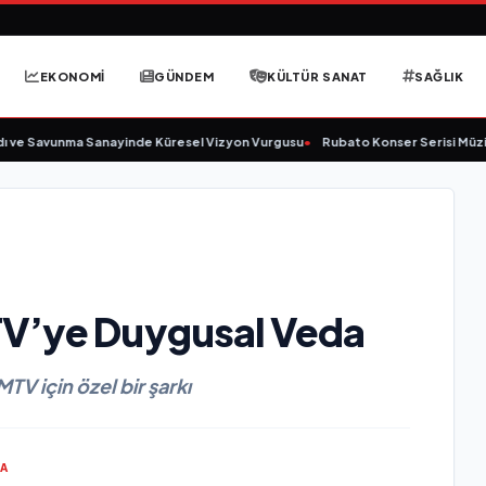
EKONOMİ
GÜNDEM
KÜLTÜR SANAT
SAĞLIK
ve Savunma Sanayinde Küresel Vizyon Vurgusu
•
Rubato Konser Serisi Müzikse
TV’ye Duygusal Veda
MTV için özel bir şarkı
MA