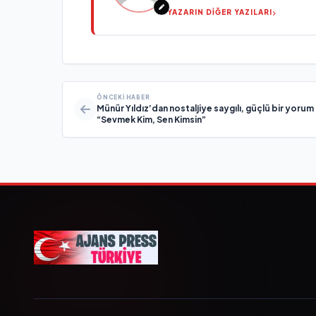
YAZARIN DİĞER YAZILARI
ÖNCEKI HABER
Münür Yıldız’dan nostaljiye saygılı, güçlü bir yorum
“Sevmek Kim, Sen Kimsin”