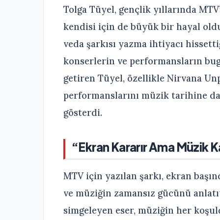
Tolga Tüyel, gençlik yıllarında MT
kendisi için de büyük bir hayal old
veda şarkısı yazma ihtiyacı hissetti
konserlerin ve performansların bugü
getiren Tüyel, özellikle Nirvana U
performanslarını müzik tarihine d
gösterdi.
“Ekran Kararır Ama Müzik Ka
MTV için yazılan şarkı, ekran başı
ve müziğin zamansız gücünü anlatıy
simgeleyen eser, müziğin her koşu