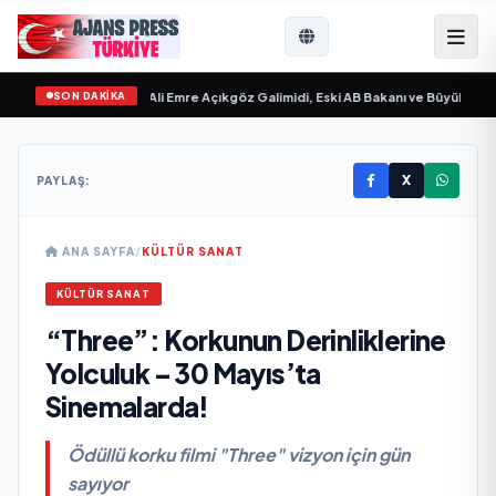
SON DAKİKA
gilim “ yayımlandı
•
Ali Emre Açıkgöz Galimidi, Eski AB Bakanı ve Büyükelçi Ege
X
PAYLAŞ:
ANA SAYFA
/
KÜLTÜR SANAT
KÜLTÜR SANAT
“Three”: Korkunun Derinliklerine
Yolculuk – 30 Mayıs’ta
Sinemalarda!
Ödüllü korku filmi "Three" vizyon için gün
sayıyor