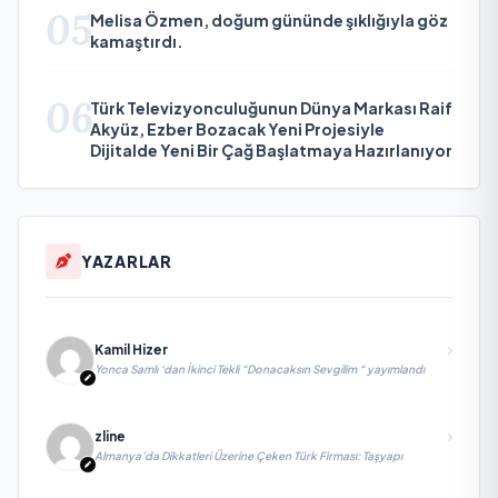
05
Melisa Özmen, doğum gününde şıklığıyla göz
kamaştırdı.
06
Türk Televizyonculuğunun Dünya Markası Raif
Akyüz, Ezber Bozacak Yeni Projesiyle
Dijitalde Yeni Bir Çağ Başlatmaya Hazırlanıyor
YAZARLAR
Kamil Hizer
Yonca Samlı ‘dan İkinci Tekli “Donacaksın Sevgilim “ yayımlandı
zline
Almanya’da Dikkatleri Üzerine Çeken Türk Firması: Taşyapı