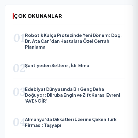
ÇOK OKUNANLAR
01
Robotik Kalça Protezinde Yeni Dönem: Doç.
Dr. Ata Can’dan Hastalara Özel Cerrahi
Planlama
02
Şantiyeden Setlere ; İdil Elma
03
Edebiyat Dünyasında Bir Genç Deha
Doğuyor: Dilruba Engin ve Zift Karası Evreni
‘AVENOİR’
04
Almanya’da Dikkatleri Üzerine Çeken Türk
Firması: Taşyapı