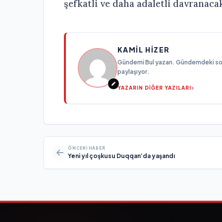
şefkatli ve daha adaletli davranaca
KAMIL HIZER
Gündemi Bul yazarı. Gündemdeki son g
paylaşıyor.
YAZARIN DİĞER YAZILARI
ÖNCEKI HABER
Yeni yıl çoşkusu Duqqan’da yaşandı