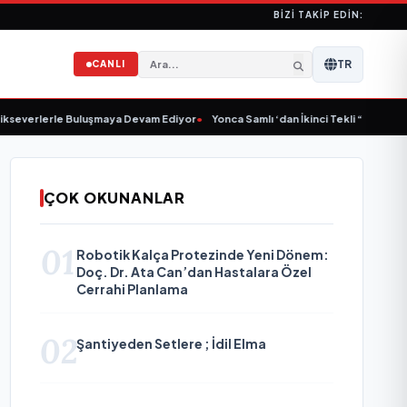
BIZI TAKIP EDIN:
TR
CANLI
everlerle Buluşmaya Devam Ediyor
•
Yonca Samlı ‘dan İkinci Tekli “Donacaksın
ÇOK OKUNANLAR
01
Robotik Kalça Protezinde Yeni Dönem:
Doç. Dr. Ata Can’dan Hastalara Özel
Cerrahi Planlama
02
Şantiyeden Setlere ; İdil Elma