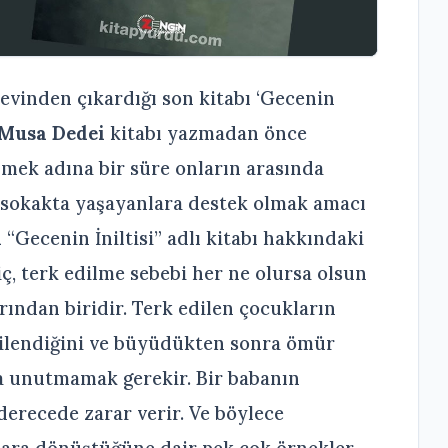
evinden çıkardığı son kitabı ‘Gecenin
Musa Dedei
kitabı yazmadan önce
lmek adına bir süre onların arasında
se sokakta yaşayanlara destek olmak amacı
i
“Gecenin İniltisi” adlı kitabı hakkındaki
ç, terk edilme sebebi her ne olursa olsun
rından biridir. Terk edilen çocukların
kilendiğini ve büyüdükten sonra ömür
da unutmamak gerekir. Bir babanın
derecede zarar verir. Ve böylece
ara dönüştüğüne dair pek çok örnekler