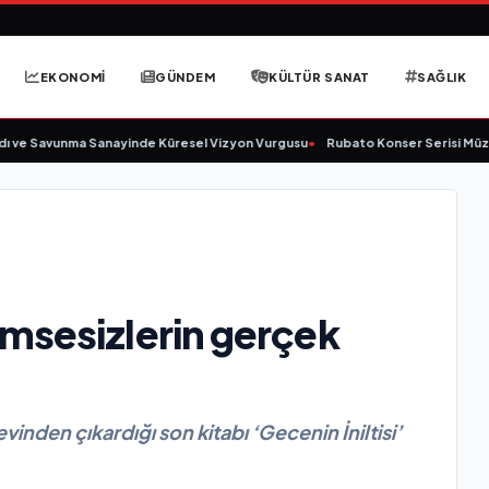
EKONOMİ
GÜNDEM
KÜLTÜR SANAT
SAĞLIK
 ve Savunma Sanayinde Küresel Vizyon Vurgusu
•
Rubato Konser Serisi Müziks
msesizlerin gerçek
inden çıkardığı son kitabı ‘Gecenin İniltisi’