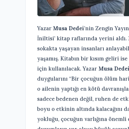
Yazar
Musa Dedei
’nin Zengin Yayın
İniltisi’ kitap raflarında yerini aldı.
sokakta yaşayan insanları anlayabi
yaşamış. Kitabın bir kısım geliri i
için kullanılacak. Yazar
Musa Dede
duygularını “Bir çocuğun ölüm hari
o ailenin yaptığı en kötü davranışla
sadece bedenen değil, ruhen de et
boyu o etkinin altında kalacağını 
yokluğu, çocuğun varlığına önemli 
durumların var oluşu büyük sorunl