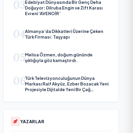
03
Edebiyat Dünyasında Bir Genç Deha
Doğuyor: Dilruba Engin ve Zift Karası
Evreni ‘AVENOİR’
04
Almanya’da Dikkatleri Üzerine Çeken
Türk Firması: Taşyapı
05
Melisa Özmen, doğum gününde
şıklığıyla göz kamaştırdı.
06
Türk Televizyonculuğunun Dünya
Markası Raif Akyüz, Ezber Bozacak Yeni
Projesiyle Dijitalde Yeni Bir Çağ
Başlatmaya Hazırlanıyor
YAZARLAR