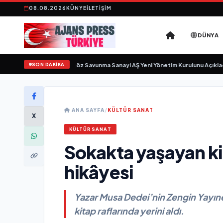
08.08.2026
KÜNYE
İLETIŞIM
DÜNYA
SON DAKİKA
için gün sayıyor
•
Açıkgöz Savunma Sanayi AŞ Yeni Yönetim Kurulunu Açıkladı
ANA SAYFA
/
KÜLTÜR SANAT
X
KÜLTÜR SANAT
Sokakta yaşayan ki
hikâyesi
Yazar Musa Dedei’nin Zengin Yayınev
kitap raflarında yerini aldı.