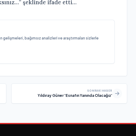
ksınız…” şeklinde ifade etti…
elişmeleri, bağımsız analizleri ve araştırmaları sizlerle
SONRAKI HABER
Yıldıray Güner 'Esnafın Yanında Olacağız'