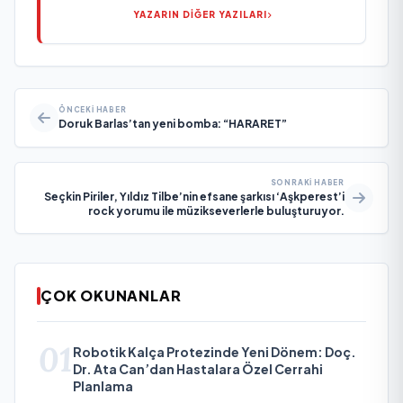
YAZARIN DİĞER YAZILARI
ÖNCEKI HABER
Doruk Barlas’tan yeni bomba: “HARARET”
SONRAKI HABER
Seçkin Piriler, Yıldız Tilbe’nin efsane şarkısı ‘Aşkperest’i
rock yorumu ile müzikseverlerle buluşturuyor.
ÇOK OKUNANLAR
01
Robotik Kalça Protezinde Yeni Dönem: Doç.
Dr. Ata Can’dan Hastalara Özel Cerrahi
Planlama