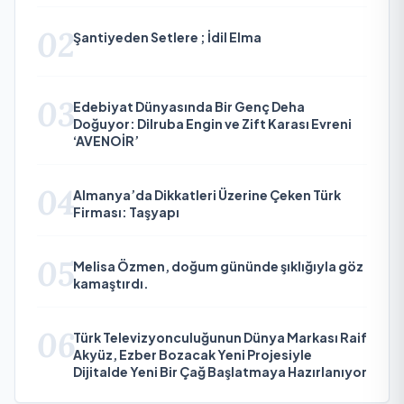
02
Şantiyeden Setlere ; İdil Elma
03
Edebiyat Dünyasında Bir Genç Deha
Doğuyor: Dilruba Engin ve Zift Karası Evreni
‘AVENOİR’
04
Almanya’da Dikkatleri Üzerine Çeken Türk
Firması: Taşyapı
05
Melisa Özmen, doğum gününde şıklığıyla göz
kamaştırdı.
06
Türk Televizyonculuğunun Dünya Markası Raif
Akyüz, Ezber Bozacak Yeni Projesiyle
Dijitalde Yeni Bir Çağ Başlatmaya Hazırlanıyor