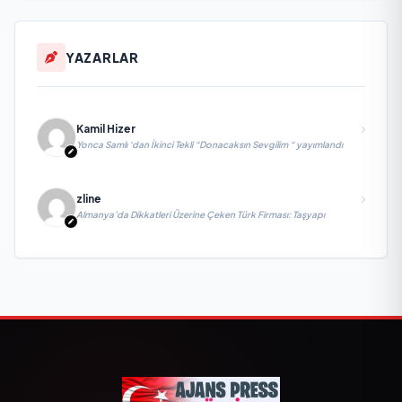
YAZARLAR
Kamil Hizer
Yonca Samlı ‘dan İkinci Tekli “Donacaksın Sevgilim “ yayımlandı
zline
Almanya’da Dikkatleri Üzerine Çeken Türk Firması: Taşyapı