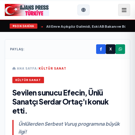
SON DAKİKA
n Sevgilim “ yayımlandı
•
Ali Emre Açıkgöz Galimidi, Eski AB Bakanı ve Büyükelç
X
PAYLAŞ:
ANA SAYFA
/
KÜLTÜR SANAT
KÜLTÜR SANAT
Sevilen sunucu Efecin, Ünlü
Sanatçı Serdar Ortaç'ı konuk
etti.
Ünlülerden Serbest Vuruş programına büyük
ilgi!