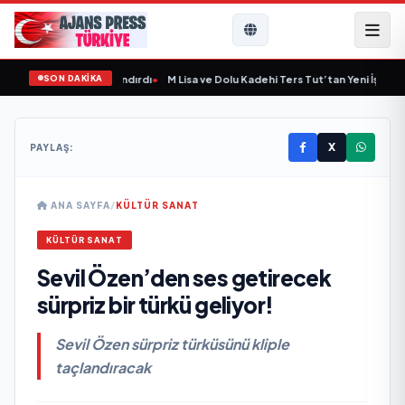
SON DAKİKA
e Yeni Bir Marka Kazandırdı
•
M Lisa ve Dolu Kadehi Ters Tut’tan Yeni İş Birliği: 
X
PAYLAŞ:
ANA SAYFA
/
KÜLTÜR SANAT
KÜLTÜR SANAT
Sevil Özen’den ses getirecek
sürpriz bir türkü geliyor!
Sevil Özen sürpriz türküsünü kliple
taçlandıracak