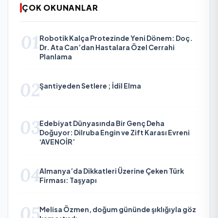
ÇOK OKUNANLAR
01
Robotik Kalça Protezinde Yeni Dönem: Doç.
Dr. Ata Can’dan Hastalara Özel Cerrahi
Planlama
02
Şantiyeden Setlere ; İdil Elma
03
Edebiyat Dünyasında Bir Genç Deha
Doğuyor: Dilruba Engin ve Zift Karası Evreni
‘AVENOİR’
04
Almanya’da Dikkatleri Üzerine Çeken Türk
Firması: Taşyapı
05
Melisa Özmen, doğum gününde şıklığıyla göz