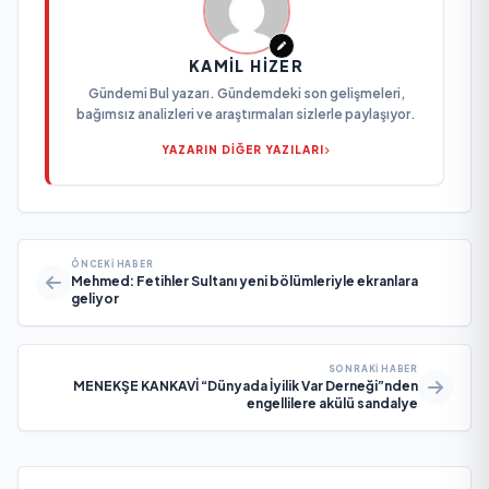
KAMIL HIZER
Gündemi Bul yazarı. Gündemdeki son gelişmeleri,
bağımsız analizleri ve araştırmaları sizlerle paylaşıyor.
YAZARIN DİĞER YAZILARI
ÖNCEKI HABER
Mehmed: Fetihler Sultanı yeni bölümleriyle ekranlara
geliyor
SONRAKI HABER
MENEKŞE KANKAVİ “Dünyada İyilik Var Derneği”nden
engellilere akülü sandalye