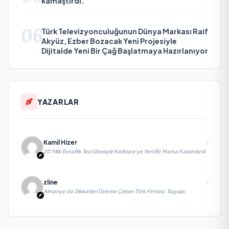
kamaştırdı.
06
Türk Televizyonculuğunun Dünya Markası Raif
Akyüz, Ezber Bozacak Yeni Projesiyle
Dijitalde Yeni Bir Çağ Başlatmaya Hazırlanıyor
YAZARLAR
Kamil Hizer
20 Yıllık Esnaflık Tecrübesiyle Kızıltepe'ye Yeni Bir Marka Kazandırdı
zline
Almanya’da Dikkatleri Üzerine Çeken Türk Firması: Taşyapı