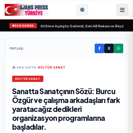
SON DAKİKA
gilim “ yayımlandı
•
Ali Emre Açıkgöz Galimidi, Eski AB Bakanı ve Büyükelçi Ege
X
PAYLAŞ:
ANA SAYFA
/
KÜLTÜR SANAT
KÜLTÜR SANAT
Sanatta Sanatçının Sözü: Burcu
Özgür ve çalışma arkadaşları fark
yaratacağız dedikleri
organizasyon programlarına
başladılar.