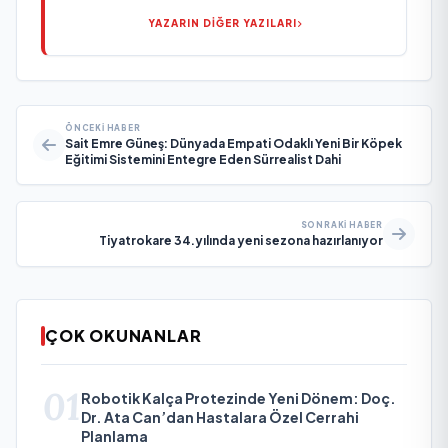
YAZARIN DİĞER YAZILARI
ÖNCEKI HABER
Sait Emre Güneş: Dünyada Empati Odaklı Yeni Bir Köpek
Eğitimi Sistemini Entegre Eden Sürrealist Dahi
SONRAKI HABER
Tiyatrokare 34.yılında yeni sezona hazırlanıyor
ÇOK OKUNANLAR
01
Robotik Kalça Protezinde Yeni Dönem: Doç.
Dr. Ata Can’dan Hastalara Özel Cerrahi
Planlama