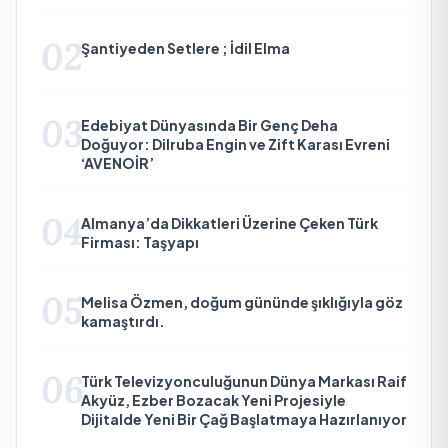
02
Şantiyeden Setlere ; İdil Elma
03
Edebiyat Dünyasında Bir Genç Deha
Doğuyor: Dilruba Engin ve Zift Karası Evreni
‘AVENOİR’
04
Almanya’da Dikkatleri Üzerine Çeken Türk
Firması: Taşyapı
05
Melisa Özmen, doğum gününde şıklığıyla göz
kamaştırdı.
06
Türk Televizyonculuğunun Dünya Markası Raif
Akyüz, Ezber Bozacak Yeni Projesiyle
Dijitalde Yeni Bir Çağ Başlatmaya Hazırlanıyor