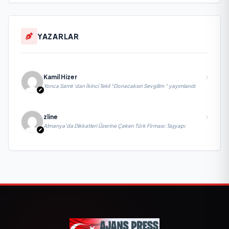
YAZARLAR
Kamil Hizer
Yonca Samlı ‘dan İkinci Tekli “Donacaksın Sevgilim “ yayımlandı
zline
Almanya’da Dikkatleri Üzerine Çeken Türk Firması: Taşyapı