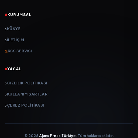
KURUMSAL
KÜNYE
İLETIŞIM
RSS SERVISI
YASAL
GIZLILIK POLITIKASI
KULLANIM ŞARTLARI
ÇEREZ POLITIKASI
© 2026
Ajans Press Türkiye
. Tüm hakları saklıdır.