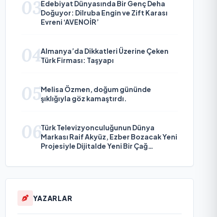
03
Edebiyat Dünyasında Bir Genç Deha
Doğuyor: Dilruba Engin ve Zift Karası
Evreni ‘AVENOİR’
04
Almanya’da Dikkatleri Üzerine Çeken
Türk Firması: Taşyapı
05
Melisa Özmen, doğum gününde
şıklığıyla göz kamaştırdı.
06
Türk Televizyonculuğunun Dünya
Markası Raif Akyüz, Ezber Bozacak Yeni
Projesiyle Dijitalde Yeni Bir Çağ
Başlatmaya Hazırlanıyor
YAZARLAR