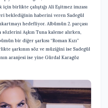
çin birlikte çalıştığı Ali Eşitmez imzası
leri beklediğinin haberini veren Sadegül
 çıkartmayı hedefliyor. Albümün 2. parçası
n sözlerini Aşkın Tuna kaleme alırken,
bümün bir diğer şarkısı “Roman Kızı”
likte şarkının söz ve müziğini ise Sadegül
ının aranjesi ise yine Gürdal Karagöz