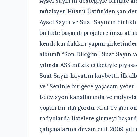
Aysel Sayın’ın desteğiyle birlikte a
müzisyen Hüsnü Üstün’den şan ders
Aysel Sayın ve Suat Sayın’ın birlik
birlikte başarılı projelere imza attı
kendi kurdukları yapım şirketinden 
albümü “Son Dileğim”, Suat Sayın 
yılında ASS müzik etiketiyle piyas
Suat Sayın hayatını kaybetti. İlk a
ve “Seninle bir gece yaşasam yeter” 
televizyon kanallarında ve radyoda
yoğun bir ilgi gördü. Kral Tv gibi ö
radyolarda listelere girmeyi başard
çalışmalarına devam etti. 2009 yı