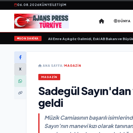
06.08.2026
KÜNYE
İLETIŞIM
DÜNYA
SON DAKİKA
evgilim “ yayımlandı
•
Ali Emre Açıkgöz Galimidi, Eski AB Bakanı ve Büyükelçi E
ANA SAYFA
/
MAGAZİN
X
MAGAZİN
Sadegül Sayın'dan
geldi
Müzik Camiasının başarılı isimlerin
Sayın’nın manevi kızı olarak tanına