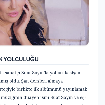
İK YOLCULUĞU
a sanatçı Suat Sayın’la yolları kesişen
amış oldu. Şan dersleri almaya
steğiyle birlikte ilk albümünü yayınlamak
t müziğinin duayen ismi Suat Sayın ve eşi