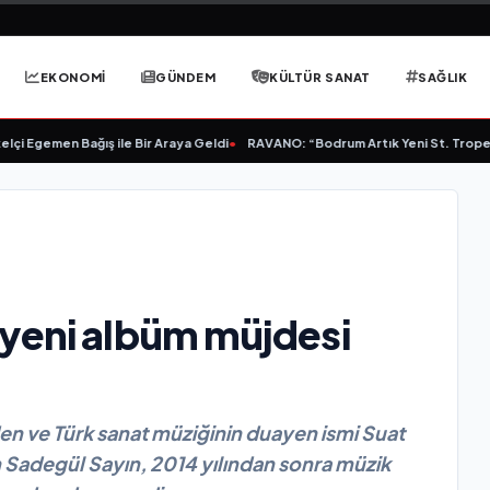
EKONOMİ
GÜNDEM
KÜLTÜR SANAT
SAĞLIK
gemen Bağış ile Bir Araya Geldi
•
RAVANO: “Bodrum Artık Yeni St. Tropez Değil
 yeni albüm müjdesi
den ve Türk sanat müziğinin duayen ismi Suat
n Sadegül Sayın, 2014 yılından sonra müzik