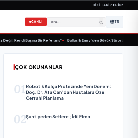
BIZI TAKIP EDIN:
TR
CANLI
, Kendi Başına Bir Referans”
•
Bullas & Emry'den Büyük Sürpriz! "Kaç Kurtul" i
ÇOK OKUNANLAR
01
Robotik Kalça Protezinde Yeni Dönem:
Doç. Dr. Ata Can’dan Hastalara Özel
Cerrahi Planlama
02
Şantiyeden Setlere ; İdil Elma