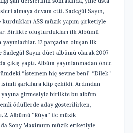
ldığı şan derslerinin sonrasında, yine usta
leri almaya devam etti. Sadegül Sayın,
te kurdukları ASS müzik yapım şirketiyle
lar. Birlikte oluşturdukları ilk Albümü
yayınladılar. 12 parçadan oluşan ilk
ve Sadegül Sayın düet albümü olarak 2007
ada çıkış yaptı. Albüm yayınlanmadan önce
lbümdeki “İstemem hiç sevme beni” “Dilek”
isimli şarkılara klip çekildi. Ardından
 yayına girmesiyle birlikte bu albüm
nemli ödüllerde aday gösterilirken,
ı. 2. Albümü “Rüya” ile müzik
lında Sony Maximum müzik etiketiyle