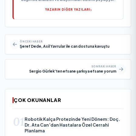
YAZARIN DİĞER YAZILARI
ÖNCEKI HABER
Şeref Dede, Asil Yavrular ile can dostuna kavuştu
SONRAKI HABER
Sergio Gürlek'ten efsane şarkıya efsane yorum
ÇOK OKUNANLAR
01
Robotik Kalça Protezinde Yeni Dönem: Doç.
Dr. Ata Can’dan Hastalara Özel Cerrahi
Planlama