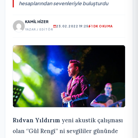
hesaplarından sevenleriyle buluşturdu
KAMIL HIZER
23.02.2022 19:25
1 DK OKUMA
YAZAR / EDITÖR
Rıdvan Yıldırım
yeni akustik çalışması
olan ‘’Gül Rengi’’ ni sevgililer gününde