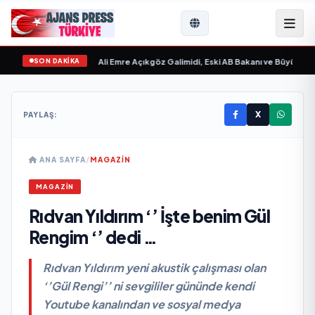
SON DAKİKA
evgilim “ yayımlandı
•
Ali Emre Açıkgöz Galimidi, Eski AB Bakanı ve Büyükelçi 
X
PAYLAŞ:
ANA SAYFA
/
MAGAZİN
MAGAZİN
Rıdvan Yıldırım ‘’ İşte benim Gül
Rengim ‘’ dedi …
Rıdvan Yıldırım yeni akustik çalışması olan
‘’Gül Rengi’’ ni sevgililer gününde kendi
Youtube kanalından ve sosyal medya