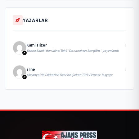
YAZARLAR
Kamil Hizer
Yonca Samlı ‘dan İkinci Tekli “Donacaksın Sevgilim “ yayımlandı
zline
Almanya’da Dikkatleri Üzerine Çeken Türk Firması: Taşyapı