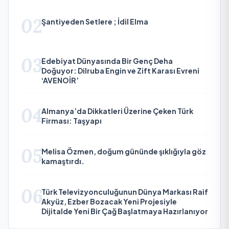
02
Şantiyeden Setlere ; İdil Elma
03
Edebiyat Dünyasında Bir Genç Deha
Doğuyor: Dilruba Engin ve Zift Karası Evreni
‘AVENOİR’
04
Almanya’da Dikkatleri Üzerine Çeken Türk
Firması: Taşyapı
05
Melisa Özmen, doğum gününde şıklığıyla göz
kamaştırdı.
06
Türk Televizyonculuğunun Dünya Markası Raif
Akyüz, Ezber Bozacak Yeni Projesiyle
Dijitalde Yeni Bir Çağ Başlatmaya Hazırlanıyor