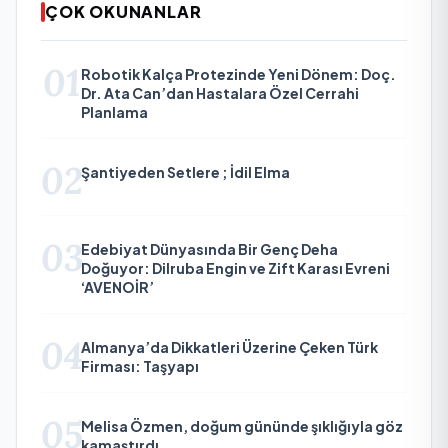
ÇOK OKUNANLAR
01
Robotik Kalça Protezinde Yeni Dönem: Doç.
Dr. Ata Can’dan Hastalara Özel Cerrahi
Planlama
02
Şantiyeden Setlere ; İdil Elma
03
Edebiyat Dünyasında Bir Genç Deha
Doğuyor: Dilruba Engin ve Zift Karası Evreni
‘AVENOİR’
04
Almanya’da Dikkatleri Üzerine Çeken Türk
Firması: Taşyapı
05
Melisa Özmen, doğum gününde şıklığıyla göz
kamaştırdı.