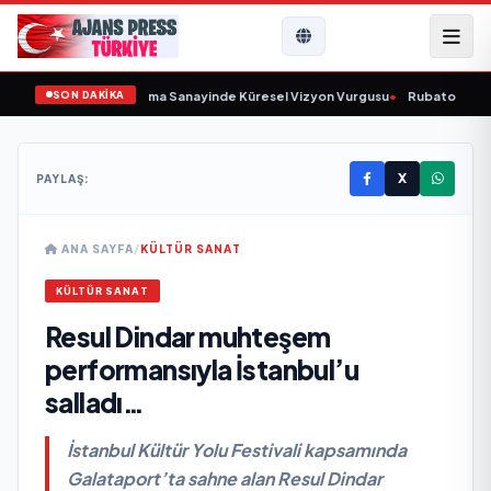
SON DAKİKA
lunu Açıkladı ve Savunma Sanayinde Küresel Vizyon Vurgusu
•
Rubato Konser
X
PAYLAŞ:
ANA SAYFA
/
KÜLTÜR SANAT
KÜLTÜR SANAT
Resul Dindar muhteşem
performansıyla İstanbul’u
salladı…
İstanbul Kültür Yolu Festivali kapsamında
Galataport’ta sahne alan Resul Dindar