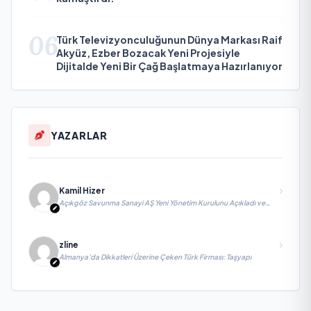
06
Türk Televizyonculuğunun Dünya Markası Raif
Akyüz, Ezber Bozacak Yeni Projesiyle
Dijitalde Yeni Bir Çağ Başlatmaya Hazırlanıyor
YAZARLAR
Kamil Hizer
Açıkgöz Savunma Sanayi AŞ Yeni Yönetim Kurulunu Açıkladı ve
Savunma Sanayinde Küresel Vizyon Vurgusu
zline
Almanya’da Dikkatleri Üzerine Çeken Türk Firması: Taşyapı