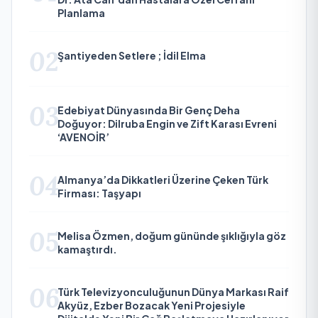
Planlama
02
Şantiyeden Setlere ; İdil Elma
03
Edebiyat Dünyasında Bir Genç Deha
Doğuyor: Dilruba Engin ve Zift Karası Evreni
‘AVENOİR’
04
Almanya’da Dikkatleri Üzerine Çeken Türk
Firması: Taşyapı
05
Melisa Özmen, doğum gününde şıklığıyla göz
kamaştırdı.
06
Türk Televizyonculuğunun Dünya Markası Raif
Akyüz, Ezber Bozacak Yeni Projesiyle