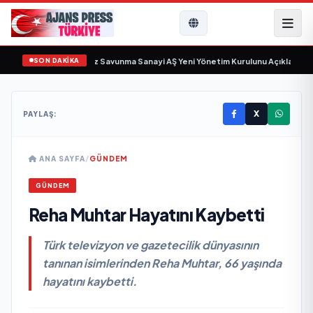
SON DAKİKA
 gün sayıyor
•
Açıkgöz Savunma Sanayi AŞ Yeni Yönetim Kurulunu Açıkladı ve
X
PAYLAŞ:
ANA SAYFA
/
GÜNDEM
GÜNDEM
Reha Muhtar Hayatını Kaybetti
Türk televizyon ve gazetecilik dünyasının
tanınan isimlerinden Reha Muhtar, 66 yaşında
hayatını kaybetti.