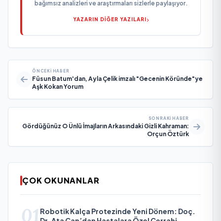
bağımsız analizleri ve araştırmaları sizlerle paylaşıyor.
YAZARIN DİĞER YAZILARI
ÖNCEKI HABER
Füsun Batum'dan, Ayla Çelik imzalı "Gecenin Köründe"ye
Aşk Kokan Yorum
SONRAKI HABER
Gördüğünüz O Ünlü İmajların Arkasındaki Gizli Kahraman:
Orçun Öztürk
ÇOK OKUNANLAR
01
Robotik Kalça Protezinde Yeni Dönem: Doç.
Dr. Ata Can’dan Hastalara Özel Cerrahi