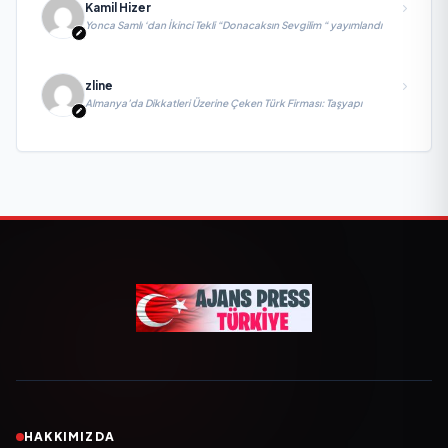
Kamil Hizer
Yonca Samlı ‘dan İkinci Tekli “Donacaksın Sevgilim “ yayımlandı
zline
Almanya’da Dikkatleri Üzerine Çeken Türk Firması: Taşyapı
HAKKIMIZDA