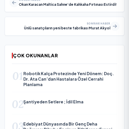
Okan Karacan Maltica Sahne’de Kahkaha Fırtınası Estirdi!
SONRAKI HABER
Ünlü sanatçıların yeni beste fabrikası Murat Akyol
ÇOK OKUNANLAR
01
Robotik Kalça Protezinde Yeni Dönem: Doç.
Dr. Ata Can’dan Hastalara Özel Cerrahi
Planlama
02
Şantiyeden Setlere ; İdil Elma
03
Edebiyat Dünyasında Bir Genç Deha