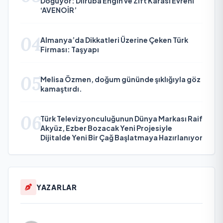
Doğuyor: Dilruba Engin ve Zift Karası Evreni
‘AVENOİR’
04
Almanya’da Dikkatleri Üzerine Çeken Türk
Firması: Taşyapı
05
Melisa Özmen, doğum gününde şıklığıyla göz
kamaştırdı.
06
Türk Televizyonculuğunun Dünya Markası Raif
Akyüz, Ezber Bozacak Yeni Projesiyle
Dijitalde Yeni Bir Çağ Başlatmaya Hazırlanıyor
YAZARLAR