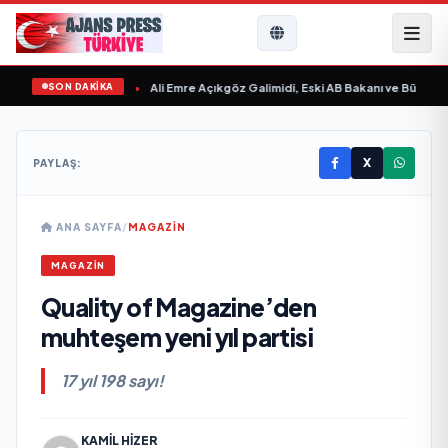
SON DAKİKA
Sevgilim “ yayımlandı
•
Ali Emre Açıkgöz Galimidi, Eski AB Bakanı ve Büyükelçi
X
PAYLAŞ:
ANA SAYFA
/
MAGAZİN
MAGAZİN
Quality of Magazine’den
muhteşem yeni yıl partisi
17 yıl 198 sayı!
KAMIL HIZER