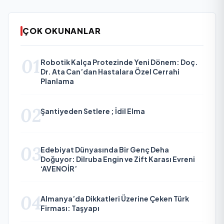
ÇOK OKUNANLAR
01
Robotik Kalça Protezinde Yeni Dönem: Doç.
Dr. Ata Can’dan Hastalara Özel Cerrahi
Planlama
02
Şantiyeden Setlere ; İdil Elma
03
Edebiyat Dünyasında Bir Genç Deha
Doğuyor: Dilruba Engin ve Zift Karası Evreni
‘AVENOİR’
04
Almanya’da Dikkatleri Üzerine Çeken Türk
Firması: Taşyapı