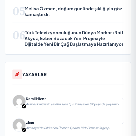
05
Melisa Özmen, doğum gününde şıklığıyla göz
kamaştırdı.
06
Türk Televizyonculuğunun Dünya Markası Raif
Akyüz, Ezber Bozacak Yeni Projesiyle
Dijitalde Yeni Bir Çağ Başlatmaya Hazırlanıyor
YAZARLAR
Kamil Hizer
Arabesk müziğin sevilen sanatçısı Cansever 59 yaşında yaşamını
yitirdi
zline
Almanya’da Dikkatleri Üzerine Çeken Türk Firması: Taşyapı