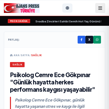
SON DAKİKA
nda yaşamını yitirdi
•
Svadba Zincirleri Sahibi Semih Hot Yaş Gününü Sanat ve
X
PAYLAŞ:
ANA SAYFA
/
SAĞLIK
SAĞLIK
Psikolog Cemre Ece Gökpınar
"Günlük hayatta herkes
performans kaygısı yaşayabilir"
Psikolog Cemre Ece Gökpınar, günlük
hayatta yaşanan stres ve kaygı ile ilgili