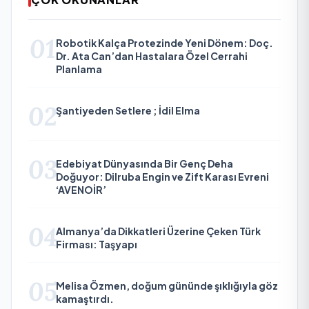
01
Robotik Kalça Protezinde Yeni Dönem: Doç.
Dr. Ata Can’dan Hastalara Özel Cerrahi
Planlama
02
Şantiyeden Setlere ; İdil Elma
03
Edebiyat Dünyasında Bir Genç Deha
Doğuyor: Dilruba Engin ve Zift Karası Evreni
‘AVENOİR’
04
Almanya’da Dikkatleri Üzerine Çeken Türk
Firması: Taşyapı
05
Melisa Özmen, doğum gününde şıklığıyla göz
kamaştırdı.