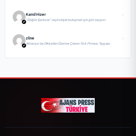
Kamil Hizer
“Düğün Şarkıcısı” seyircisiyle buluşmak için gün sayıyor
zline
Almanya’da Dikkatleri Üzerine Çeken Türk Firması: Taşyapı