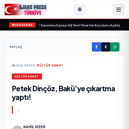
SON DAKİKA
 gün sayıyor
•
Açıkgöz Savunma Sanayi AŞ Yeni Yönetim Kurulunu Açıkladı ve 
X
PAYLAŞ:
ANA SAYFA
/
KÜLTÜR SANAT
KÜLTÜR SANAT
Petek Dinçöz, Bakü’ye çıkartma
yaptı!
.
KAMIL HIZER