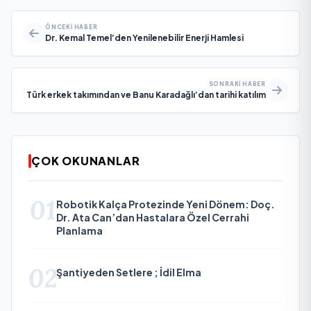
ÖNCEKI HABER
Dr. Kemal Temel’den Yenilenebilir Enerji Hamlesi
SONRAKI HABER
Türk erkek takımından ve Banu Karadağlı’dan tarihi katılım
ÇOK OKUNANLAR
01
Robotik Kalça Protezinde Yeni Dönem: Doç.
Dr. Ata Can’dan Hastalara Özel Cerrahi
Planlama
02
Şantiyeden Setlere ; İdil Elma