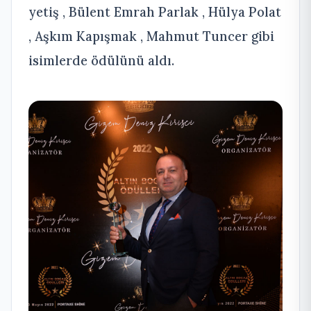
yetiş , Bülent Emrah Parlak , Hülya Polat
, Aşkım Kapışmak , Mahmut Tuncer gibi
isimlerde ödülünü aldı.