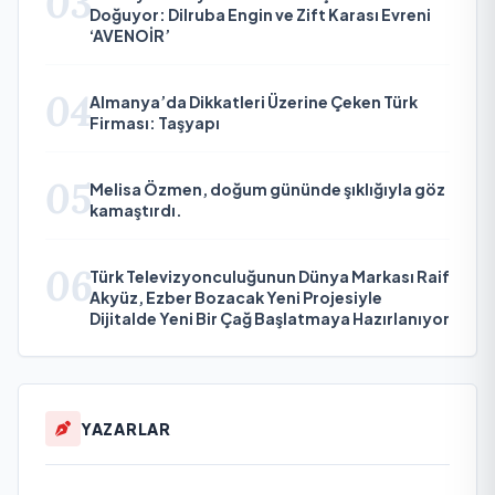
03
Doğuyor: Dilruba Engin ve Zift Karası Evreni
‘AVENOİR’
04
Almanya’da Dikkatleri Üzerine Çeken Türk
Firması: Taşyapı
05
Melisa Özmen, doğum gününde şıklığıyla göz
kamaştırdı.
06
Türk Televizyonculuğunun Dünya Markası Raif
Akyüz, Ezber Bozacak Yeni Projesiyle
Dijitalde Yeni Bir Çağ Başlatmaya Hazırlanıyor
YAZARLAR