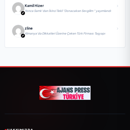
Kamil Hizer
Yonca Samlı ‘dan İkinci Tekli “Donacaksın Sevgilim “ yayımlandı
zline
Almanya’da Dikkatleri Üzerine Çeken Türk Firması: Taşyapı