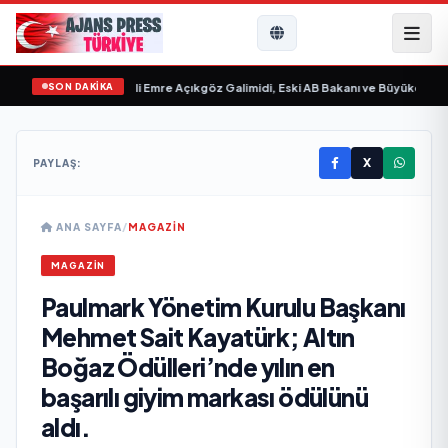
SON DAKİKA
ilim “ yayımlandı
•
Ali Emre Açıkgöz Galimidi, Eski AB Bakanı ve Büyükelçi Egem
X
PAYLAŞ:
ANA SAYFA
/
MAGAZİN
MAGAZİN
Paulmark Yönetim Kurulu Başkanı
Mehmet Sait Kayatürk; Altın
Boğaz Ödülleri’nde yılın en
başarılı giyim markası ödülünü
aldı.