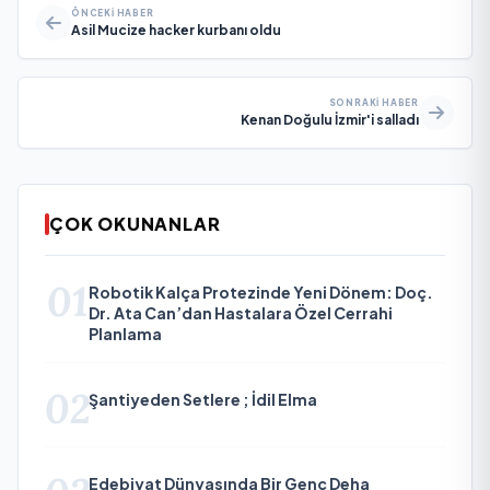
ÖNCEKI HABER
Asil Mucize hacker kurbanı oldu
SONRAKI HABER
Kenan Doğulu İzmir'i salladı
ÇOK OKUNANLAR
01
Robotik Kalça Protezinde Yeni Dönem: Doç.
Dr. Ata Can’dan Hastalara Özel Cerrahi
Planlama
02
Şantiyeden Setlere ; İdil Elma
Edebiyat Dünyasında Bir Genç Deha