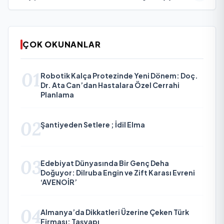
ÇOK OKUNANLAR
01
Robotik Kalça Protezinde Yeni Dönem: Doç.
Dr. Ata Can’dan Hastalara Özel Cerrahi
Planlama
02
Şantiyeden Setlere ; İdil Elma
03
Edebiyat Dünyasında Bir Genç Deha
Doğuyor: Dilruba Engin ve Zift Karası Evreni
‘AVENOİR’
04
Almanya’da Dikkatleri Üzerine Çeken Türk
Firması: Taşyapı