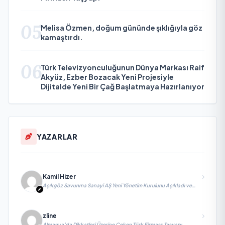
05
Melisa Özmen, doğum gününde şıklığıyla göz
kamaştırdı.
06
Türk Televizyonculuğunun Dünya Markası Raif
Akyüz, Ezber Bozacak Yeni Projesiyle
Dijitalde Yeni Bir Çağ Başlatmaya Hazırlanıyor
YAZARLAR
Kamil Hizer
Açıkgöz Savunma Sanayi AŞ Yeni Yönetim Kurulunu Açıkladı ve
Savunma Sanayinde Küresel Vizyon Vurgusu
zline
Almanya’da Dikkatleri Üzerine Çeken Türk Firması: Taşyapı