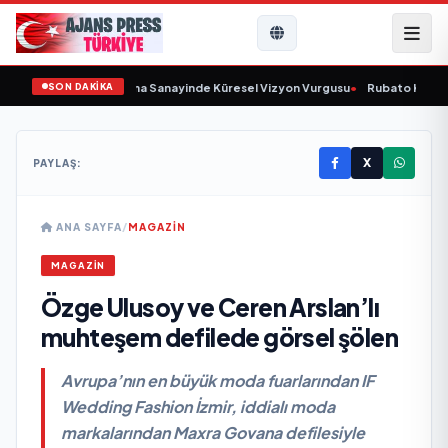
SON DAKİKA
unu Açıkladı ve Savunma Sanayinde Küresel Vizyon Vurgusu
•
Rubato Konser 
X
PAYLAŞ:
ANA SAYFA
/
MAGAZİN
MAGAZİN
Özge Ulusoy ve Ceren Arslan’lı
muhteşem defilede görsel şölen
Avrupa’nın en büyük moda fuarlarından IF
Wedding Fashion İzmir, iddialı moda
markalarından Maxra Govana defilesiyle