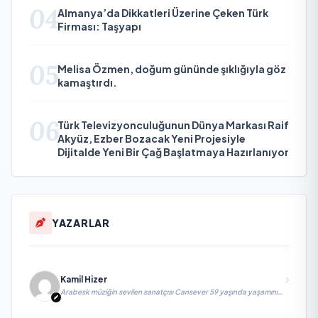
04
Almanya’da Dikkatleri Üzerine Çeken Türk
Firması: Taşyapı
05
Melisa Özmen, doğum gününde şıklığıyla göz
kamaştırdı.
06
Türk Televizyonculuğunun Dünya Markası Raif
Akyüz, Ezber Bozacak Yeni Projesiyle
Dijitalde Yeni Bir Çağ Başlatmaya Hazırlanıyor
YAZARLAR
Kamil Hizer
Arabesk müziğin sevilen sanatçısı Cansever 59 yaşında yaşamını
yitirdi