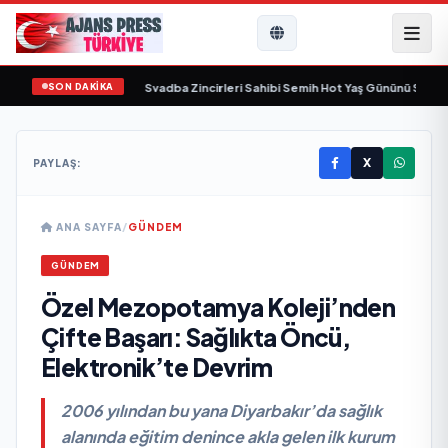
SON DAKİKA
nda yaşamını yitirdi
•
Svadba Zincirleri Sahibi Semih Hot Yaş Gününü Sanat ve 
X
PAYLAŞ:
ANA SAYFA
/
GÜNDEM
GÜNDEM
Özel Mezopotamya Koleji’nden
Çifte Başarı: Sağlıkta Öncü,
Elektronik’te Devrim
2006 yılından bu yana Diyarbakır’da sağlık
alanında eğitim denince akla gelen ilk kurum