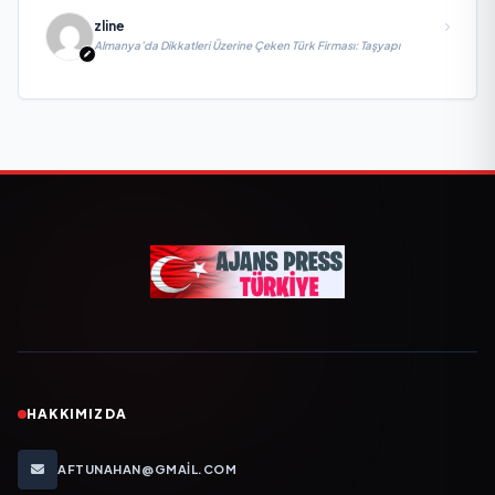
zline
Almanya’da Dikkatleri Üzerine Çeken Türk Firması: Taşyapı
HAKKIMIZDA
AFTUNAHAN@GMAIL.COM