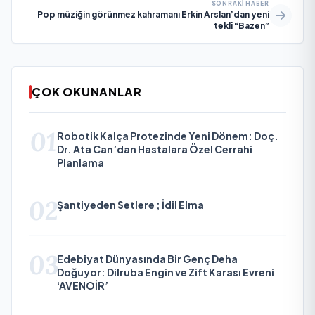
SONRAKI HABER
Pop müziğin görünmez kahramanı Erkin Arslan’dan yeni
tekli “Bazen”
ÇOK OKUNANLAR
01
Robotik Kalça Protezinde Yeni Dönem: Doç.
Dr. Ata Can’dan Hastalara Özel Cerrahi
Planlama
02
Şantiyeden Setlere ; İdil Elma
03
Edebiyat Dünyasında Bir Genç Deha
Doğuyor: Dilruba Engin ve Zift Karası Evreni
‘AVENOİR’