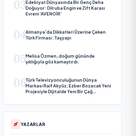
03
Edebiyat Dünyasında Bir Genç Deha
Doğuyor: Dilruba Engin ve Zift Karası
Evreni ‘AVENOİR’
04
Almanya’da Dikkatleri Üzerine Çeken
Türk Firması: Taşyapı
05
Melisa Özmen, doğum gününde
şıklığıyla göz kamaştırdı.
06
Türk Televizyonculuğunun Dünya
Markası Raif Akyüz, Ezber Bozacak Yeni
Projesiyle Dijitalde Yeni Bir Çağ
Başlatmaya Hazırlanıyor
YAZARLAR