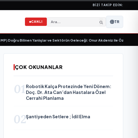
BIZI TAKIP EDIN:
TR
CANLI
u Bilinen Yanlışlar ve Sektörün Geleceği: Onur Akdeniz ile Özel Röportaj
•
2
ÇOK OKUNANLAR
01
Robotik Kalça Protezinde Yeni Dönem:
Doç. Dr. Ata Can’dan Hastalara Özel
Cerrahi Planlama
02
Şantiyeden Setlere ; İdil Elma