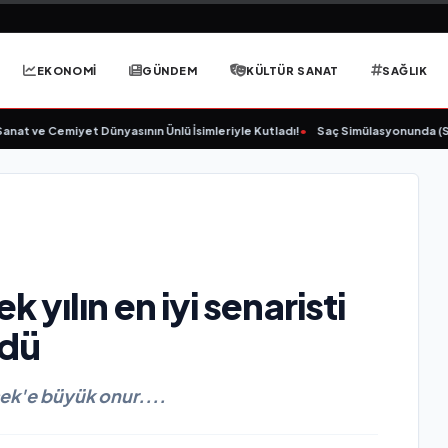
EKONOMİ
GÜNDEM
KÜLTÜR SANAT
SAĞLIK
Cemiyet Dünyasının Ünlü İsimleriyle Kutladı!
•
Saç Simülasyonunda (SMP) Doğr
yılın en iyi senaristi
ldü
ek'e büyük onur....