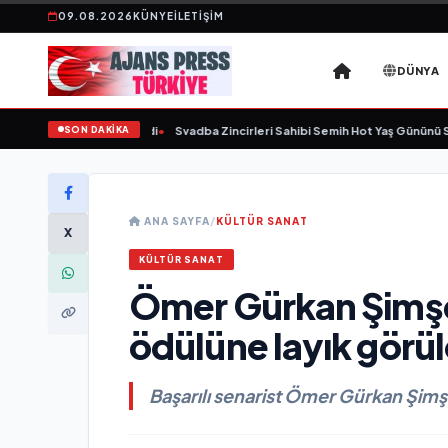
09.08.2026
KÜNYE
İLETIŞIM
DÜNYA
SON DAKİKA
nda yaşamını yitirdi
•
Svadba Zincirleri Sahibi Semih Hot Yaş Gününü Sanat ve 
ANA SAYFA
/
KÜLTÜR SANAT
X
KÜLTÜR SANAT
Ömer Gürkan Şimşek 
ödülüne layık görü
Başarılı senarist Ömer Gürkan Şimş