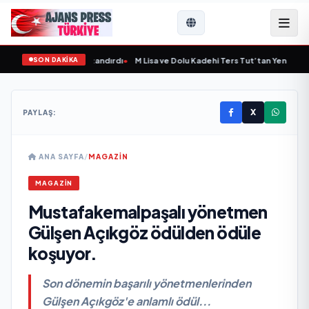
SON DAKİKA
pe'ye Yeni Bir Marka Kazandırdı
•
M Lisa ve Dolu Kadehi Ters Tut’tan Yeni İş Birli
X
PAYLAŞ:
ANA SAYFA
/
MAGAZİN
MAGAZİN
Mustafakemalpaşalı yönetmen
Gülşen Açıkgöz ödülden ödüle
koşuyor.
Son dönemin başarılı yönetmenlerinden
Gülşen Açıkgöz'e anlamlı ödül...