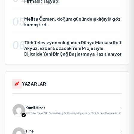
Firması: Taşyapı
05
Melisa Özmen, doğum gününde şıklığıyla göz
kamaştırdı.
06
Türk Televizyonculuğunun Dünya Markası Raif
Akyüz, Ezber Bozacak Yeni Projesiyle
Dijitalde Yeni Bir Çağ Başlatmaya Hazırlanıyor
YAZARLAR
Kamil Hizer
20 Yıllık Esnaflık Tecrübesiyle Kızıltepe'ye Yeni Bir Marka Kazandırdı
zline