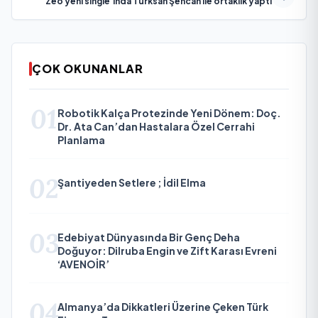
Zeo yeni single'ında Türksan Şencan ile ortaklık yaptı
ÇOK OKUNANLAR
01
Robotik Kalça Protezinde Yeni Dönem: Doç.
Dr. Ata Can’dan Hastalara Özel Cerrahi
Planlama
02
Şantiyeden Setlere ; İdil Elma
03
Edebiyat Dünyasında Bir Genç Deha
Doğuyor: Dilruba Engin ve Zift Karası Evreni
‘AVENOİR’
04
Almanya’da Dikkatleri Üzerine Çeken Türk