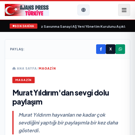
SON DAKİKA
 gün sayıyor
•
Açıkgöz Savunma Sanayi AŞ Yeni Yönetim Kurulunu Açıkladı ve
X
PAYLAŞ:
ANA SAYFA
/
MAGAZİN
MAGAZİN
Murat Yıldırım'dan sevgi dolu
paylaşım
Murat Yıldırım hayvanları ne kadar çok
sevdiğini yaptığı bir paylaşımla bir kez daha
gösterdi.