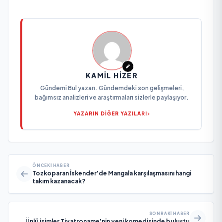
KAMIL HIZER
Gündemi Bul yazarı. Gündemdeki son gelişmeleri,
bağımsız analizleri ve araştırmaları sizlerle paylaşıyor.
YAZARIN DİĞER YAZILARI
ÖNCEKI HABER
Tozkoparan İskender'de Mangala karşılaşmasını hangi
takım kazanacak?
SONRAKI HABER
Ünlü isimler Tiyatroname'nin yeni komedisinde buluştu