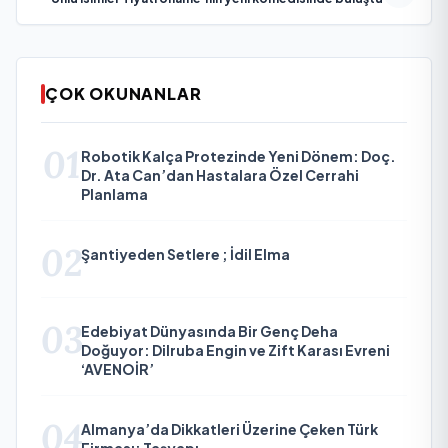
ÇOK OKUNANLAR
01
Robotik Kalça Protezinde Yeni Dönem: Doç.
Dr. Ata Can’dan Hastalara Özel Cerrahi
Planlama
02
Şantiyeden Setlere ; İdil Elma
03
Edebiyat Dünyasında Bir Genç Deha
Doğuyor: Dilruba Engin ve Zift Karası Evreni
‘AVENOİR’
04
Almanya’da Dikkatleri Üzerine Çeken Türk
Firması: Taşyapı