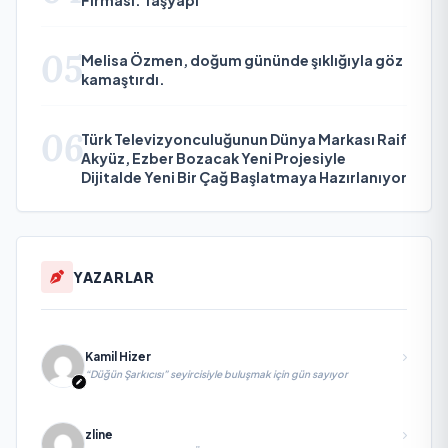
05
Melisa Özmen, doğum gününde şıklığıyla göz
kamaştırdı.
06
Türk Televizyonculuğunun Dünya Markası Raif
Akyüz, Ezber Bozacak Yeni Projesiyle
Dijitalde Yeni Bir Çağ Başlatmaya Hazırlanıyor
YAZARLAR
Kamil Hizer
“Düğün Şarkıcısı” seyircisiyle buluşmak için gün sayıyor
zline