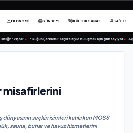
EKONOMİ
GÜNDEM
KÜLTÜR SANAT
SAĞLIK
: “Vişne”
•
“Düğün Şarkıcısı” seyircisiyle buluşmak için gün sayıyor
•
Açıkgöz 
misafirlerini
iş dünyasının seçkin isimleri katılırken MOSS
k, sauna, buhar ve havuz hizmetlerini