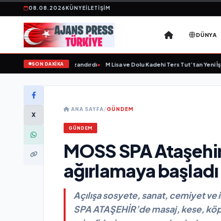
08.08.2026
KÜNYE
İLETIŞIM
DÜNYA
SON DAKİKA
'ye Yeni Bir Marka Kazandırdı
•
M Lisa ve Dolu Kadehi Ters Tut’tan Yeni İş Birliği
ANA SAYFA
/
GÜNDEM
X
GÜNDEM
MOSS SPA Ataşehir 
ağırlamaya başladı
Açılışa sosyete, sanat, cemiyet ve 
SPA ATAŞEHİR’de masaj, kese, köpü