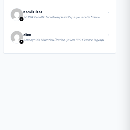
Kamil Hizer
20 Yıllık Esnaflık Tecrübesiyle Kızıltepe'ye Yeni Bir Marka
Kazandırdı
zline
Almanya’da Dikkatleri Üzerine Çeken Türk Firması: Taşyapı