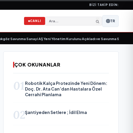
BIZI TAKIP EDIN:
TR
CANLI
Savunma Sanayi AŞ Yeni Yönetim Kurulunu Açıkladı ve Savunma Sanayinde Küre
ÇOK OKUNANLAR
01
Robotik Kalça Protezinde Yeni Dönem:
Doç. Dr. Ata Can’dan Hastalara Özel
Cerrahi Planlama
02
Şantiyeden Setlere ; İdil Elma