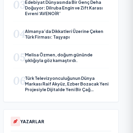
03
Edebiyat Dünyasında Bir Genç Deha
Doğuyor: Dilruba Engin ve Zift Karası
Evreni ‘AVENOİR’
04
Almanya’da Dikkatleri Üzerine Çeken
Türk Firması: Taşyapı
05
Melisa Özmen, doğum gününde
şıklığıyla göz kamaştırdı.
06
Türk Televizyonculuğunun Dünya
Markası Raif Akyüz, Ezber Bozacak Yeni
Projesiyle Dijitalde Yeni Bir Çağ
Başlatmaya Hazırlanıyor
YAZARLAR