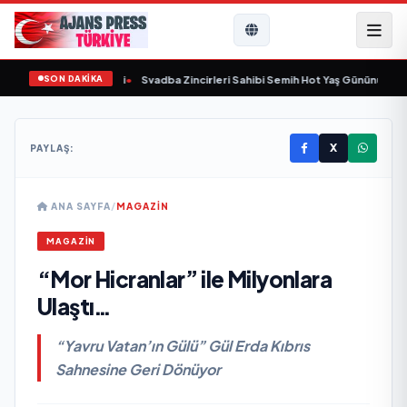
SON DAKİKA
aşında yaşamını yitirdi
•
Svadba Zincirleri Sahibi Semih Hot Yaş Gününü Sanat 
X
PAYLAŞ:
ANA SAYFA
/
MAGAZİN
MAGAZİN
“Mor Hicranlar” ile Milyonlara
Ulaştı…
“Yavru Vatan’ın Gülü” Gül Erda Kıbrıs
Sahnesine Geri Dönüyor