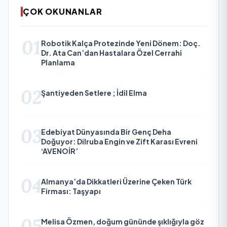
ÇOK OKUNANLAR
01
Robotik Kalça Protezinde Yeni Dönem: Doç.
Dr. Ata Can’dan Hastalara Özel Cerrahi
Planlama
02
Şantiyeden Setlere ; İdil Elma
03
Edebiyat Dünyasında Bir Genç Deha
Doğuyor: Dilruba Engin ve Zift Karası Evreni
‘AVENOİR’
04
Almanya’da Dikkatleri Üzerine Çeken Türk
Firması: Taşyapı
05
Melisa Özmen, doğum gününde şıklığıyla göz