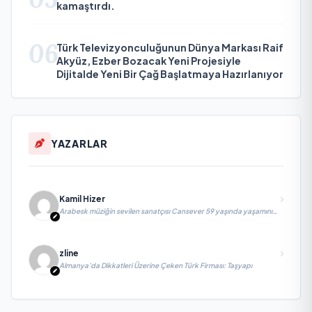
kamaştırdı.
06
Türk Televizyonculuğunun Dünya Markası Raif
Akyüz, Ezber Bozacak Yeni Projesiyle
Dijitalde Yeni Bir Çağ Başlatmaya Hazırlanıyor
YAZARLAR
Kamil Hizer
Arabesk müziğin sevilen sanatçısı Cansever 59 yaşında yaşamını
yitirdi
zline
Almanya’da Dikkatleri Üzerine Çeken Türk Firması: Taşyapı