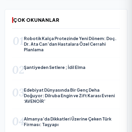
ÇOK OKUNANLAR
01
Robotik Kalça Protezinde Yeni Dönem: Doç.
Dr. Ata Can’dan Hastalara Özel Cerrahi
Planlama
02
Şantiyeden Setlere ; İdil Elma
03
Edebiyat Dünyasında Bir Genç Deha
Doğuyor: Dilruba Engin ve Zift Karası Evreni
‘AVENOİR’
04
Almanya’da Dikkatleri Üzerine Çeken Türk
Firması: Taşyapı