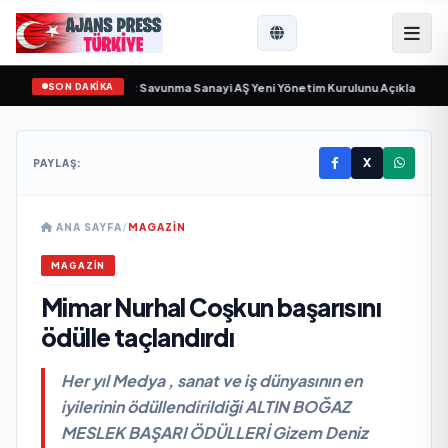
SON DAKİKA
ün sayıyor
•
Açıkgöz Savunma Sanayi AŞ Yeni Yönetim Kurulunu Açıkladı ve S
X
PAYLAŞ:
ANA SAYFA
/
MAGAZİN
MAGAZİN
Mimar Nurhal Coşkun başarısını
ödülle taçlandırdı
Her yıl Medya , sanat ve iş dünyasının en
iyilerinin ödüllendirildiği ALTIN BOĞAZ
MESLEK BAŞARI ÖDÜLLERİ Gizem Deniz