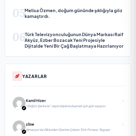
05
Melisa Özmen, doğum gününde şıklığıyla göz
kamaştırdı.
06
Türk Televizyonculuğunun Dünya Markası Raif
Akyüz, Ezber Bozacak Yeni Projesiyle
Dijitalde Yeni Bir Çağ Başlatmaya Hazırlanıyor
YAZARLAR
Kamil Hizer
“Düğün Şarkıcısı” seyircisiyle buluşmak için gün sayıyor
zline
Almanya’da Dikkatleri Üzerine Çeken Türk Firması: Taşyapı