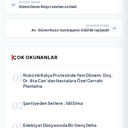
ÖNCEKI HABER
Gizem Deniz Kirişci sınırları zorladı
SONRAKI HABER
Av. Güven Kuzu'nun başarısı ödül ile taçlandı!
ÇOK OKUNANLAR
01
Robotik Kalça Protezinde Yeni Dönem: Doç.
Dr. Ata Can’dan Hastalara Özel Cerrahi
Planlama
02
Şantiyeden Setlere ; İdil Elma
03
Edebiyat Dünyasında Bir Genç Deha