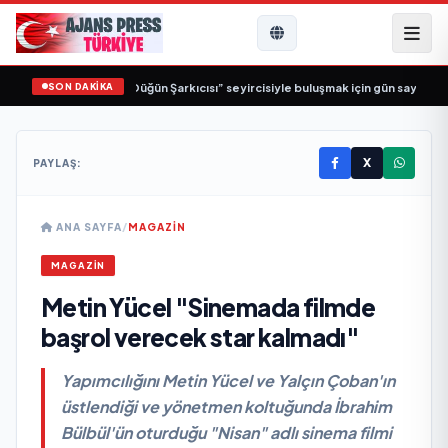
SON DAKİKA
İş Birliği: “Vişne”
•
“Düğün Şarkıcısı” seyircisiyle buluşmak için gün sayıyor
•
X
PAYLAŞ:
ANA SAYFA
/
MAGAZİN
MAGAZİN
Metin Yücel "Sinemada filmde
başrol verecek star kalmadı"
Yapımcılığını Metin Yücel ve Yalçın Çoban'ın
üstlendiği ve yönetmen koltuğunda İbrahim
Bülbül'ün oturduğu "Nisan" adlı sinema filmi