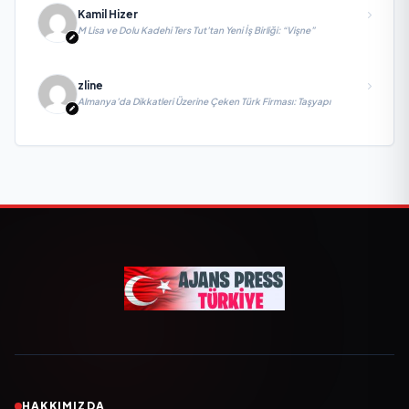
Kamil Hizer
M Lisa ve Dolu Kadehi Ters Tut’tan Yeni İş Birliği: “Vişne”
zline
Almanya’da Dikkatleri Üzerine Çeken Türk Firması: Taşyapı
HAKKIMIZDA