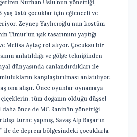
 getiren Nurhan Uslu’nun yönettiği,
yaş üstü çocuklar için eğlenceli ve
 içeriyor. Zeynep Yaylıcıoğlu’nun kostüm
in Timur’un ışık tasarımını yaptığı
e Melisa Aytaç rol alıyor. Çocuksu bir
asının anlatıldığı ve gölge tekniğinden
yal dünyasında canlandırdıkları ile
ulukların karşılaştırılması anlatılıyor.
vaş ona alışır. Önce oyunlar oynamaya
, çiçeklerin, tüm doğanın olduğu düşsel
fi daha önce de MC Ranin’in yönettiği
rtdışı turne yapmış, Savaş Alp Başar’ın
” ile de deprem bölgesindeki çocuklarla