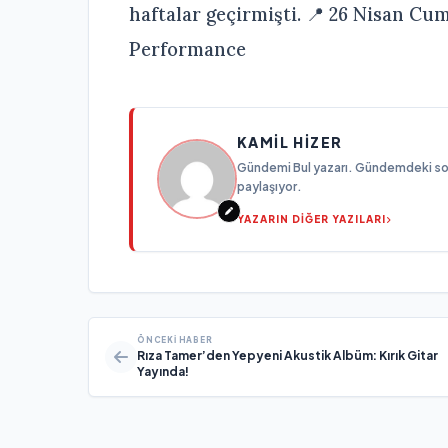
haftalar geçirmişti. 📍 26 Nisan Cu
Performance
KAMIL HIZER
Gündemi Bul yazarı. Gündemdeki son g
paylaşıyor.
YAZARIN DİĞER YAZILARI
ÖNCEKI HABER
Rıza Tamer’den Yepyeni Akustik Albüm: Kırık Gitar
Yayında!