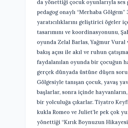
da yönettiği çocuk oyunlarıyla ses
pedagog onaylı “Merhaba Gölgem” 3 
yaratıcılıklarını geliştirici ögeler
tasarımını ve koordinasyonunu, Şah
oyunda Zelal Barlas, Yağmur Vural v
bakış açısı ile akıl ve ruhun çatışm
faydalanılan oyunda bir çocuğun ha
gerçek dünyada üstüne düşen soruml
Gölgesiyle tanışan çocuk, yavaş ya
başlarlar, sonra içinde hayvanların
bir yolculuğa çıkarlar. Tiyatro Key
kukla Romeo ve Juliet’le pek çok yu
yönettiği “Kırık Boynuzun Hikayesi