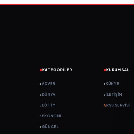
KATEGORILER
KURUMSAL
ADVER
KÜNYE
DÜNYA
İLETIŞIM
EĞİTİM
RSS SERVISI
EKONOMİ
GÜNCEL