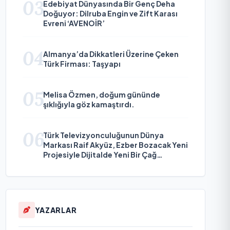
03
Edebiyat Dünyasında Bir Genç Deha
Doğuyor: Dilruba Engin ve Zift Karası
Evreni ‘AVENOİR’
04
Almanya’da Dikkatleri Üzerine Çeken
Türk Firması: Taşyapı
05
Melisa Özmen, doğum gününde
şıklığıyla göz kamaştırdı.
06
Türk Televizyonculuğunun Dünya
Markası Raif Akyüz, Ezber Bozacak Yeni
Projesiyle Dijitalde Yeni Bir Çağ
Başlatmaya Hazırlanıyor
YAZARLAR