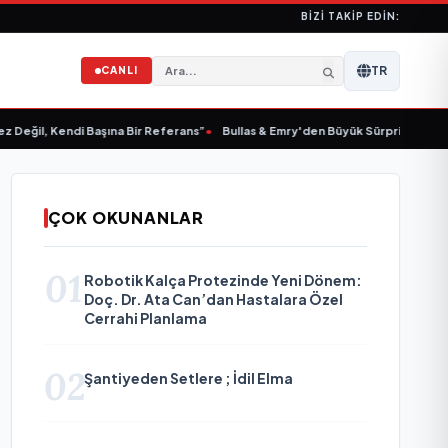
BIZI TAKIP EDIN:
TR
CANLI
eğil, Kendi Başına Bir Referans”
•
Bullas & Emry'den Büyük Sürpriz! "Kaç Kurtu
ÇOK OKUNANLAR
01
Robotik Kalça Protezinde Yeni Dönem:
Doç. Dr. Ata Can’dan Hastalara Özel
Cerrahi Planlama
02
Şantiyeden Setlere ; İdil Elma