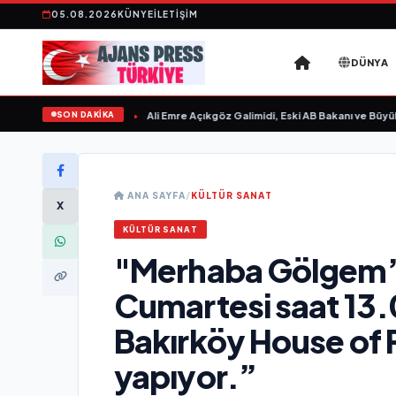
05.08.2026
KÜNYE
İLETIŞIM
DÜNYA
SON DAKİKA
n Sevgilim “ yayımlandı
•
Ali Emre Açıkgöz Galimidi, Eski AB Bakanı ve Büyükelç
ANA SAYFA
/
KÜLTÜR SANAT
X
KÜLTÜR SANAT
"Merhaba Gölgem” 
Cumartesi saat 13.
Bakırköy House of
yapıyor.”