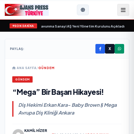
SON DAKİKA
sayıyor
•
Açıkgöz Savunma Sanayi AŞ Yeni Yönetim Kurulunu Açıkladı ve Savu
X
PAYLAŞ:
ANA SAYFA
/
GÜNDEM
GÜNDEM
“Mega” Bir Başarı Hikayesi!
Diş Hekimi Erkan Kara- Baby Brown § Mega
Avrupa Diş Kliniği Ankara
KAMIL HIZER