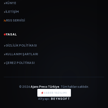
KÜNYE
İLETIŞIM
RSS SERVISI
YASAL
GIZLILIK POLITIKASI
KULLANIM ŞARTLARI
ÇEREZ POLITIKASI
© 2026
Ajans Press Türkiye
. Tüm hakları saklıdır.
HABER YAZILIMI
Altyapı:
BEYNSOFT