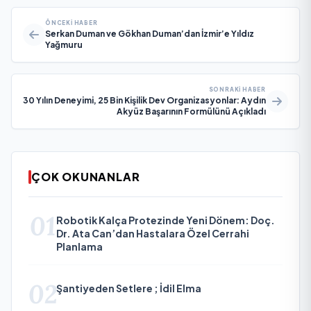
ÖNCEKI HABER
Serkan Duman ve Gökhan Duman’dan İzmir’e Yıldız
Yağmuru
SONRAKI HABER
30 Yılın Deneyimi, 25 Bin Kişilik Dev Organizasyonlar: Aydın
Akyüz Başarının Formülünü Açıkladı
ÇOK OKUNANLAR
01
Robotik Kalça Protezinde Yeni Dönem: Doç.
Dr. Ata Can’dan Hastalara Özel Cerrahi
Planlama
02
Şantiyeden Setlere ; İdil Elma