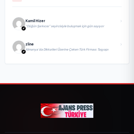
Kamil Hizer
“Düğün Şarkıcısı” seyircisiyle buluşmak için gün sayıyor
zline
Almanya’da Dikkatleri Üzerine Çeken Türk Firması: Taşyapı