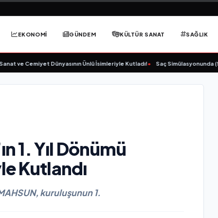
EKONOMİ
GÜNDEM
KÜLTÜR SANAT
SAĞLIK
miyet Dünyasının Ünlü İsimleriyle Kutladı!
•
Saç Simülasyonunda (SMP) Doğru B
n 1. Yıl Dönümü
le Kutlandı
 MAHSUN, kuruluşunun 1.