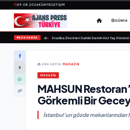
09.08.2026
KÜNYE
İLETIŞIM
DÜNYA
SON DAKİKA
a yaşamını yitirdi
•
Svadba Zincirleri Sahibi Semih Hot Yaş Gününü Sanat ve Ce
ANA SAYFA
/
MAGAZİN
X
MAGAZİN
MAHSUN Restoran’ı
Görkemli Bir Gecey
İstanbul’un gözde mekanlarından