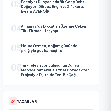
03
Edebiyat Dünyasında Bir Genç Deha
Doğuyor: Dilruba Engin ve Zift Karası
Evreni ‘AVENOİR’
04
Almanya’da Dikkatleri Üzerine Çeken
Türk Firması: Taşyapı
05
Melisa Özmen, doğum gününde
şıklığıyla göz kamaştırdı.
06
Türk Televizyonculuğunun Dünya
Markası Raif Akyüz, Ezber Bozacak Yeni
Projesiyle Dijitalde Yeni Bir Çağ
Başlatmaya Hazırlanıyor
YAZARLAR