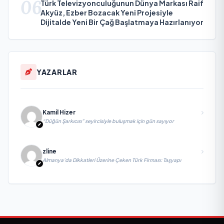
06
Türk Televizyonculuğunun Dünya Markası Raif
Akyüz, Ezber Bozacak Yeni Projesiyle
Dijitalde Yeni Bir Çağ Başlatmaya Hazırlanıyor
YAZARLAR
Kamil Hizer
“Düğün Şarkıcısı” seyircisiyle buluşmak için gün sayıyor
zline
Almanya’da Dikkatleri Üzerine Çeken Türk Firması: Taşyapı