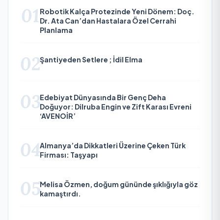
01
Robotik Kalça Protezinde Yeni Dönem: Doç.
Dr. Ata Can’dan Hastalara Özel Cerrahi
Planlama
02
Şantiyeden Setlere ; İdil Elma
03
Edebiyat Dünyasında Bir Genç Deha
Doğuyor: Dilruba Engin ve Zift Karası Evreni
‘AVENOİR’
04
Almanya’da Dikkatleri Üzerine Çeken Türk
Firması: Taşyapı
05
Melisa Özmen, doğum gününde şıklığıyla göz
kamaştırdı.