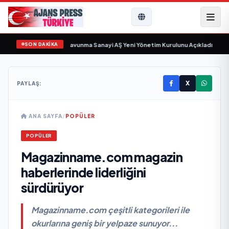
SON DAKİKA
 sayıyor
•
Açıkgöz Savunma Sanayi AŞ Yeni Yönetim Kurulunu Açıkladı ve Sav
X
PAYLAŞ:
ANA SAYFA
/
POPÜLER
POPÜLER
Magazinname.com magazin
haberlerinde liderliğini
sürdürüyor
Magazinname.com çeşitli kategorileri ile
okurlarına geniş bir yelpaze sunuyor...