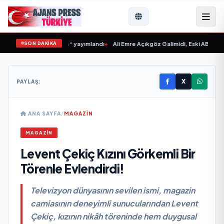
SON DAKİKA
onacaksın Sevgilim “ yayımlandı
•
Ali Emre Açıkgöz Galimidi, Eski AB Bakanı ve
X
PAYLAŞ:
ANA SAYFA
/
MAGAZİN
MAGAZİN
Levent Çekiç Kızını Görkemli Bir
Törenle Evlendirdi!
Televizyon dünyasının sevilen ismi, magazin
camiasının deneyimli sunucularından Levent
Çekiç, kızının nikâh töreninde hem duygusal