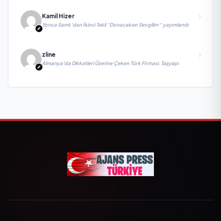
Kamil Hizer
Yonca Samlı ‘dan İkinci Tekli “Donacaksın Sevgilim “ yayımlandı
zline
Almanya’da Dikkatleri Üzerine Çeken Türk Firması: Taşyapı