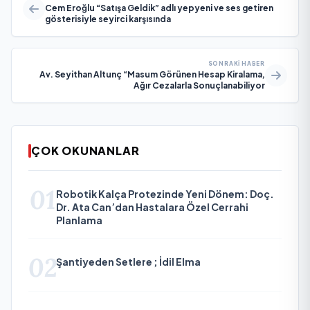
Cem Eroğlu “Satışa Geldik” adlı yepyeni ve ses getiren
gösterisiyle seyirci karşısında
SONRAKI HABER
Av. Seyithan Altunç “Masum Görünen Hesap Kiralama,
Ağır Cezalarla Sonuçlanabiliyor
ÇOK OKUNANLAR
01
Robotik Kalça Protezinde Yeni Dönem: Doç.
Dr. Ata Can’dan Hastalara Özel Cerrahi
Planlama
02
Şantiyeden Setlere ; İdil Elma