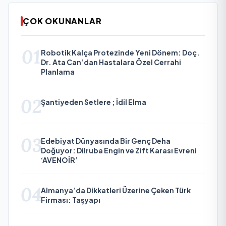
ÇOK OKUNANLAR
01
Robotik Kalça Protezinde Yeni Dönem: Doç.
Dr. Ata Can’dan Hastalara Özel Cerrahi
Planlama
02
Şantiyeden Setlere ; İdil Elma
03
Edebiyat Dünyasında Bir Genç Deha
Doğuyor: Dilruba Engin ve Zift Karası Evreni
‘AVENOİR’
04
Almanya’da Dikkatleri Üzerine Çeken Türk
Firması: Taşyapı