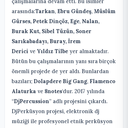
çalışmalarına devam etti. Bu isimler
arasında:
Tarkan
,
Ebru Gündeş
,
Müslüm
Gürses,
Petek Dinçöz,
Ege
,
Nalan,
Burak Kut, Sibel Tüzün, Soner
Sarıkabadayı, Buray, İrem
Derici
ve
Yıldız Tilbe
yer almaktadır.
Bütün bu çalışmalarının yanı sıra birçok
önemli projede de yer aldı. Bunlardan
bazıları;
Dolapdere Big Gang
,
Flamenco
Alaturka
ve
8notes
‘dur. 2017 yılında
“
DjPercussion
” adlı projesini çıkardı.
DjPerküsyon projesi, elektronik dj
müziği ile profesyonel etnik perküsyon