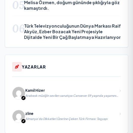
05
Melisa Özmen, doğum gününde şıklığıyla göz
kamaştırdı.
06
Türk Televizyonculuğunun Dünya Markası Raif
Akyüz, Ezber Bozacak Yeni Projesiyle
Dijitalde Yeni Bir Çağ Başlatmaya Hazırlanıyor
YAZARLAR
Kamil Hizer
Arabesk müziğin sevilen sanatçısı Cansever 59 yaşında yaşamını
yitirdi
zline
Almanya’da Dikkatleri Üzerine Çeken Türk Firması: Taşyapı