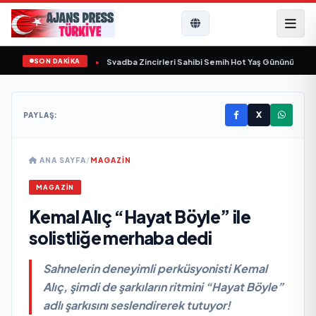
SON DAKİKA
ında yaşamını yitirdi
•
Svadba Zincirleri Sahibi Semih Hot Yaş Gününü Sanat v
X
PAYLAŞ:
ANA SAYFA
/
MAGAZİN
MAGAZİN
Kemal Alıç “Hayat Böyle” ile
solistliğe merhaba dedi
Sahnelerin deneyimli perküsyonisti Kemal
Alıç, şimdi de şarkıların ritmini “Hayat Böyle”
adlı şarkısını seslendirerek tutuyor!