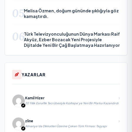
05
Melisa Özmen, doğum gününde şıklığıyla göz
kamaştırdı.
06
Türk Televizyonculuğunun Dünya Markası Raif
Akyüz, Ezber Bozacak Yeni Projesiyle
Dijitalde Yeni Bir Çağ Başlatmaya Hazırlanıyor
YAZARLAR
Kamil Hizer
20 Yıllık Esnaflık Tecrübesiyle Kızıltepe'ye Yeni Bir Marka Kazandırdı
zline
Almanya’da Dikkatleri Üzerine Çeken Türk Firması: Taşyapı