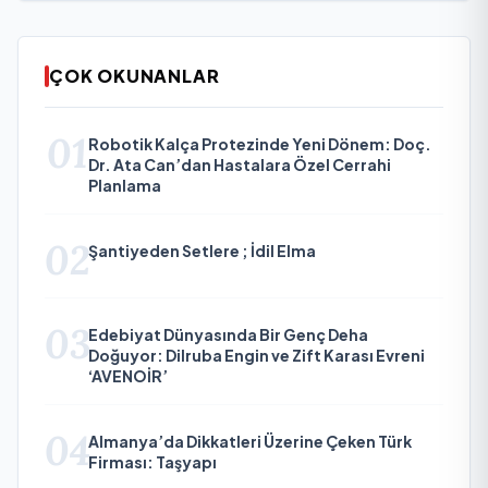
ÇOK OKUNANLAR
01
Robotik Kalça Protezinde Yeni Dönem: Doç.
Dr. Ata Can’dan Hastalara Özel Cerrahi
Planlama
02
Şantiyeden Setlere ; İdil Elma
03
Edebiyat Dünyasında Bir Genç Deha
Doğuyor: Dilruba Engin ve Zift Karası Evreni
‘AVENOİR’
04
Almanya’da Dikkatleri Üzerine Çeken Türk
Firması: Taşyapı