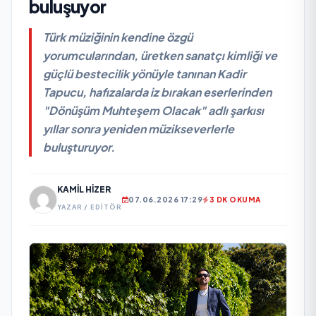
buluşuyor
Türk müziğinin kendine özgü
yorumcularından, üretken sanatçı kimliği ve
güçlü bestecilik yönüyle tanınan Kadir
Tapucu, hafızalarda iz bırakan eserlerinden
"Dönüşüm Muhteşem Olacak" adlı şarkısı
yıllar sonra yeniden müzikseverlerle
buluşturuyor.
KAMIL HIZER
07.06.2026 17:29
3 DK OKUMA
YAZAR / EDITÖR