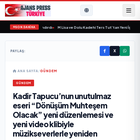
SON DAKİKA
e Yeni Bir Marka Kazandırdı
•
M Lisa ve Dolu Kadehi Ters Tut’tan Yeni İş Birliği: 
X
PAYLAŞ:
ANA SAYFA
/
GÜNDEM
GÜNDEM
Kadir Tapucu’nun unutulmaz
eseri “Dönüşüm Muhteşem
Olacak” yeni düzenlemesi ve
yeni video klibiyle
müzikseverlerle yeniden