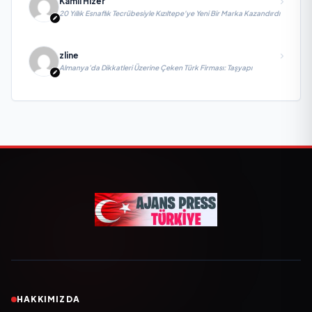
Kamil Hizer
20 Yıllık Esnaflık Tecrübesiyle Kızıltepe'ye Yeni Bir Marka Kazandırdı
zline
Almanya’da Dikkatleri Üzerine Çeken Türk Firması: Taşyapı
HAKKIMIZDA