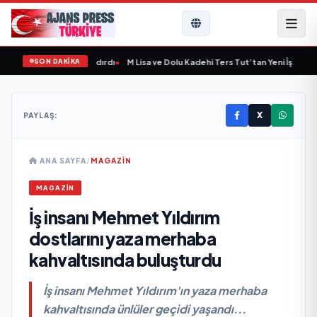
SON DAKİKA
 Yeni Bir Marka Kazandırdı
•
M Lisa ve Dolu Kadehi Ters Tut’tan Yeni İş Birliği: “V
X
PAYLAŞ:
ANA SAYFA
/
MAGAZİN
MAGAZİN
İş insanı Mehmet Yıldırım
dostlarını yaza merhaba
kahvaltısında buluşturdu
İş insanı Mehmet Yıldırım'ın yaza merhaba
kahvaltısında ünlüler geçidi yaşandı...