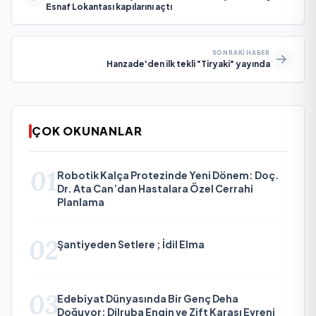
Esnaf Lokantası kapılarını açtı
SONRAKI HABER
Hanzade'den ilk tekli "Tiryaki" yayında
ÇOK OKUNANLAR
01
Robotik Kalça Protezinde Yeni Dönem: Doç.
Dr. Ata Can’dan Hastalara Özel Cerrahi
Planlama
02
Şantiyeden Setlere ; İdil Elma
03
Edebiyat Dünyasında Bir Genç Deha
Doğuyor: Dilruba Engin ve Zift Karası Evreni