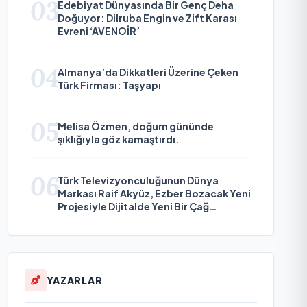
03
Edebiyat Dünyasında Bir Genç Deha
Doğuyor: Dilruba Engin ve Zift Karası
Evreni ‘AVENOİR’
04
Almanya’da Dikkatleri Üzerine Çeken
Türk Firması: Taşyapı
05
Melisa Özmen, doğum gününde
şıklığıyla göz kamaştırdı.
06
Türk Televizyonculuğunun Dünya
Markası Raif Akyüz, Ezber Bozacak Yeni
Projesiyle Dijitalde Yeni Bir Çağ
Başlatmaya Hazırlanıyor
YAZARLAR