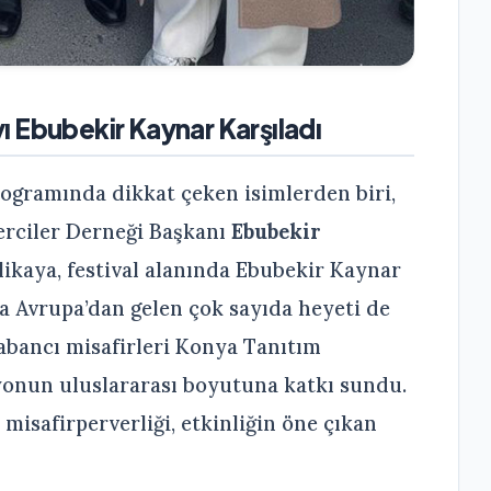
’yı Ebubekir Kaynar Karşıladı
rogramında dikkat çeken isimlerden biri,
nerciler Derneği Başkanı
Ebubekir
rlikaya, festival alanında Ebubekir Kaynar
a Avrupa’dan gelen çok sayıda heyeti de
yabancı misafirleri Konya Tanıtım
yonun uluslararası boyutuna katkı sundu.
misafirperverliği, etkinliğin öne çıkan