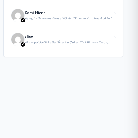
Kamil Hizer
Açıkgöz Savunma Sanayi AŞ Yeni Yönetim Kurulunu Açıkladı
ve Savunma Sanayinde Küresel Vizyon Vurgusu
zline
Almanya’da Dikkatleri Üzerine Çeken Türk Firması: Taşyapı