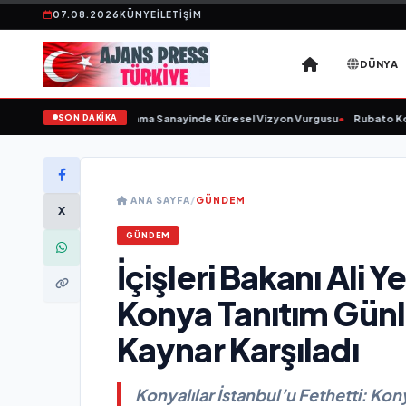
07.08.2026
KÜNYE
İLETIŞIM
DÜNYA
SON DAKİKA
 Açıkladı ve Savunma Sanayinde Küresel Vizyon Vurgusu
•
Rubato Konser Ser
ANA SAYFA
/
GÜNDEM
X
GÜNDEM
İçişleri Bakanı Ali Y
Konya Tanıtım Günl
Kaynar Karşıladı
Konyalılar İstanbul’u Fethetti: Kon