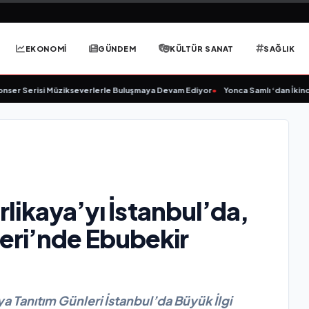
EKONOMİ
GÜNDEM
KÜLTÜR SANAT
SAĞLIK
isi Müzikseverlerle Buluşmaya Devam Ediyor
•
Yonca Samlı ‘dan İkinci Tekli 
erlikaya’yı İstanbul’da,
eri’nde Ebubekir
ya Tanıtım Günleri İstanbul’da Büyük İlgi