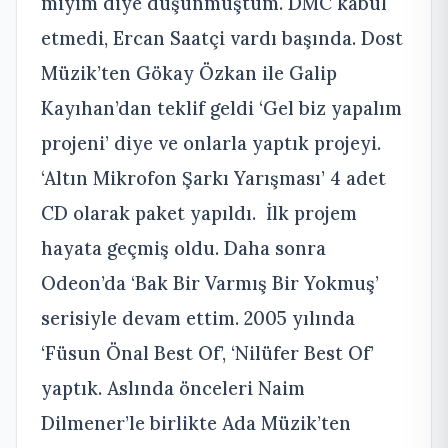
miyim diye düşünmüştüm. DMC kabul
etmedi, Ercan Saatçi vardı başında. Dost
Müzik’ten Gökay Özkan ile Galip
Kayıhan’dan teklif geldi ‘Gel biz yapalım
projeni’ diye ve onlarla yaptık projeyi.
‘Altın Mikrofon Şarkı Yarışması’ 4 adet
CD olarak paket yapıldı. İlk projem
hayata geçmiş oldu. Daha sonra
Odeon’da ‘Bak Bir Varmış Bir Yokmuş’
serisiyle devam ettim. 2005 yılında
‘Füsun Önal Best Of’, ‘Nilüfer Best Of’
yaptık. Aslında önceleri Naim
Dilmener’le birlikte Ada Müzik’ten