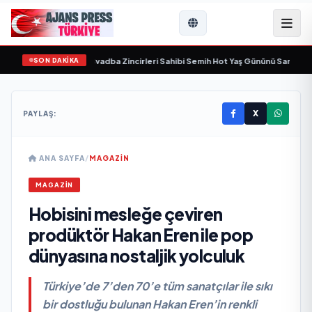
SON DAKİKA
amını yitirdi
•
Svadba Zincirleri Sahibi Semih Hot Yaş Gününü Sanat ve Cemiye
X
PAYLAŞ:
ANA SAYFA
/
MAGAZİN
MAGAZİN
Hobisini mesleğe çeviren
prodüktör Hakan Eren ile pop
dünyasına nostaljik yolculuk
Türkiye’de 7’den 70’e tüm sanatçılar ile sıkı
bir dostluğu bulunan Hakan Eren’in renkli