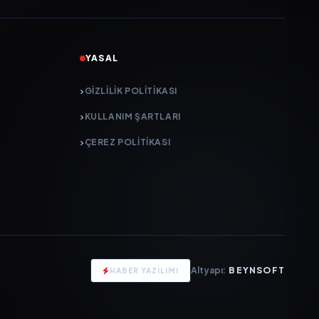
YASAL
GIZLILIK POLITIKASI
KULLANIM ŞARTLARI
ÇEREZ POLITIKASI
Altyapı:
BEYNSOFT
HABER YAZILIMI