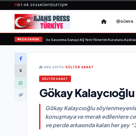
07.08.2026
KÜNYE
İLETIŞIM
DÜNYA
SON DAKİKA
için gün sayıyor
•
Açıkgöz Savunma Sanayi AŞ Yeni Yönetim Kurulunu Açıkladı
ANA SAYFA
/
KÜLTÜR SANAT
X
KÜLTÜR SANAT
Gökay Kalaycıoğlu 
Gökay Kalaycıoğlu söylenmeyenle
konuşmaya ve merak edilenlere cevap
ve perde arkasında kalan her şey 