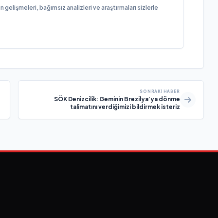
elişmeleri, bağımsız analizleri ve araştırmaları sizlerle
SONRAKI HABER
SÖK Denizcilik: Geminin Brezilya’ya dönme
e
talimatını verdiğimizi bildirmek isteriz