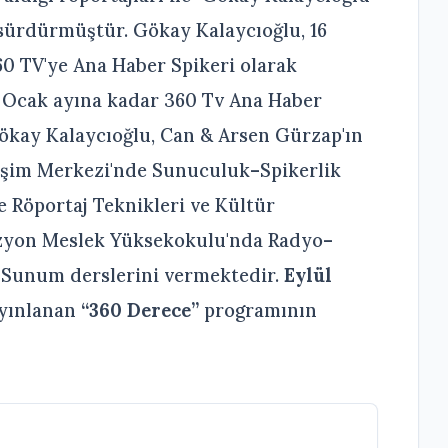
 sürdürmüştür. Gökay Kalaycıoğlu, 16
60 TV'ye Ana Haber Spikeri olarak
lı Ocak ayına kadar 360 Tv Ana Haber
Gökay Kalaycıoğlu, Can & Arsen Gürzap'ın
işim Merkezi'nde Sunuculuk–Spikerlik
ve Röportaj Teknikleri ve Kültür
zyon Meslek Yüksekokulu'nda Radyo–
n–Sunum derslerini vermektedir.
Eylül
ayınlanan
“360 Derece”
programının