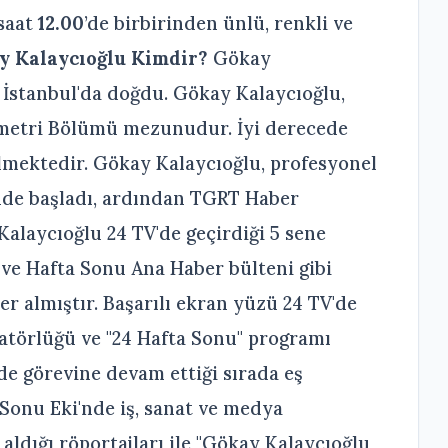
saat
12.00
’de birbirinden ünlü, renkli ve
y Kalaycıoğlu Kimdir?
Gökay
 İstanbul'da doğdu. Gökay Kalaycıoğlu,
nometri Bölümü mezunudur. İyi derecede
ilmektedir. Gökay Kalaycıoğlu, profesyonel
nde başladı, ardından TGRT Haber
Kalaycıoğlu 24 TV'de geçirdiği 5 sene
 ve Hafta Sonu Ana Haber bülteni gibi
er almıştır. Başarılı ekran yüzü 24 TV'de
atörlüğü ve "24 Hafta Sonu" programı
de görevine devam ettiği sırada eş
 Sonu Eki'nde iş, sanat ve medya
ldığı röportajları ile "Gökay Kalaycıoğlu