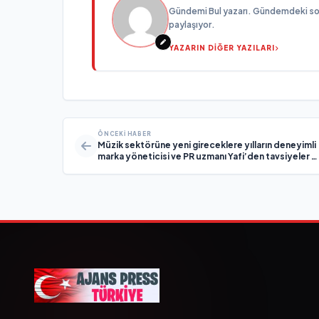
Gündemi Bul yazarı. Gündemdeki son g
paylaşıyor.
YAZARIN DİĞER YAZILARI
ÖNCEKI HABER
Müzik sektörüne yeni gireceklere yılların deneyimli
marka yöneticisi ve PR uzmanı Yafi’den tavsiyeler v
öneriler