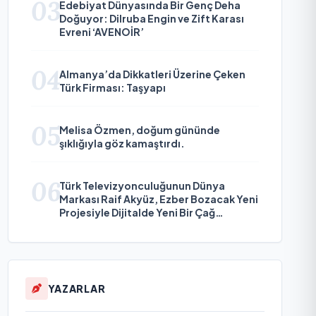
03
Edebiyat Dünyasında Bir Genç Deha
Doğuyor: Dilruba Engin ve Zift Karası
Evreni ‘AVENOİR’
04
Almanya’da Dikkatleri Üzerine Çeken
Türk Firması: Taşyapı
05
Melisa Özmen, doğum gününde
şıklığıyla göz kamaştırdı.
06
Türk Televizyonculuğunun Dünya
Markası Raif Akyüz, Ezber Bozacak Yeni
Projesiyle Dijitalde Yeni Bir Çağ
Başlatmaya Hazırlanıyor
YAZARLAR