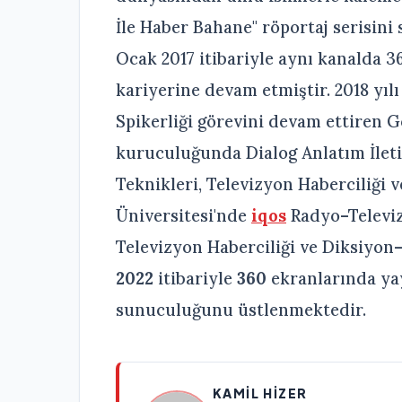
İle Haber Bahane" röportaj serisini
Ocak 2017 itibariyle aynı kanalda 3
kariyerine devam etmiştir. 2018 yı
Spikerliği görevini devam ettiren 
kuruculuğunda Dialog Anlatım İlet
Teknikleri, Televizyon Haberciliği 
Üniversitesi'nde
iqos
Radyo–Televi
Televizyon Haberciliği ve Diksiyo
2022
itibariyle
360
ekranlarında y
sunuculuğunu üstlenmektedir.
KAMIL HIZER