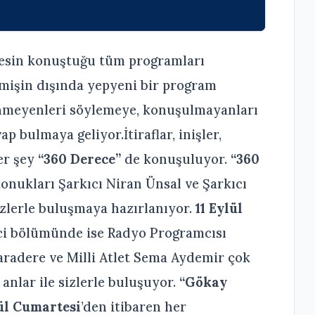
rkesin konuştuğu tüm programları
lmişin dışında yepyeni bir program
meyenleri söylemeye, konuşulmayanları
 bulmaya geliyor.İtiraflar, inişler,
er şey
“360 Derece”
de konuşuluyor.
“360
onukları Şarkıcı Niran Ünsal ve Şarkıcı
zlerle buluşmaya hazırlanıyor.
11 Eylül
ci bölümünde ise Radyo Programcısı
Karadere ve Milli Atlet Sema Aydemir çok
 anlar ile sizlerle buluşuyor.
“Gökay
ül Cumartesi
’den itibaren her