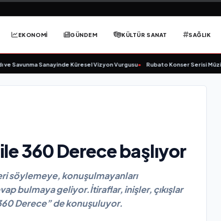
EKONOMİ
GÜNDEM
KÜLTÜR SANAT
SAĞLIK
 ve Savunma Sanayinde Küresel Vizyon Vurgusu
•
Rubato Konser Serisi Müzik
ile 360 Derece başlıyor
ri söylemeye, konuşulmayanları
 bulmaya geliyor.İtiraflar, inişler, çıkışlar
“360 Derece” de konuşuluyor.