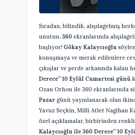
Sıradan, bilindik, alışılagelmiş he
unutun.
360
ekranlarında alışılage
başlıyor!
Gökay Kalaycıoğlu
söylen
konuşmaya ve merak edilenlere cevap
çıkışlar ve perde arkasında kalan h
Derece”
10 Eylül Cumartesi günü
k
Ozan Orhon ile 360 ekranlarında si
Pazar
günü yayınlanacak olan ikin
Yavuz Seçkin, Milli Atlet Nagihan 
özel açıklamalar, birbirinden renkli
Kalaycıoğlu ile 360 Derece”
10 Eyl