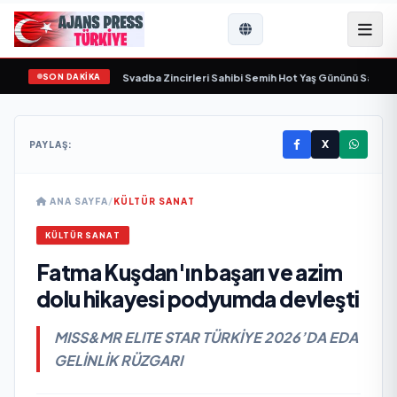
SON DAKİKA
 yaşamını yitirdi
•
Svadba Zincirleri Sahibi Semih Hot Yaş Gününü Sanat ve Cem
X
PAYLAŞ:
ANA SAYFA
/
KÜLTÜR SANAT
KÜLTÜR SANAT
Fatma Kuşdan'ın başarı ve azim
dolu hikayesi podyumda devleşti
MISS&MR ELITE STAR TÜRKİYE 2026’DA EDA
GELİNLİK RÜZGARI