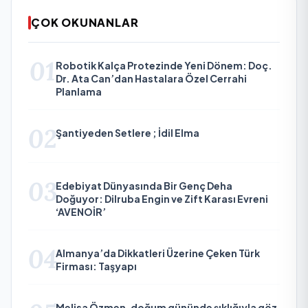
ÇOK OKUNANLAR
01
Robotik Kalça Protezinde Yeni Dönem: Doç.
Dr. Ata Can’dan Hastalara Özel Cerrahi
Planlama
02
Şantiyeden Setlere ; İdil Elma
03
Edebiyat Dünyasında Bir Genç Deha
Doğuyor: Dilruba Engin ve Zift Karası Evreni
‘AVENOİR’
04
Almanya’da Dikkatleri Üzerine Çeken Türk
Firması: Taşyapı
Melisa Özmen, doğum gününde şıklığıyla göz