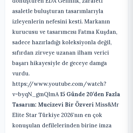
dönüştüren EDA Gelinlik, zarafeti
asaletle buluşturan tasarımlarıyla
izleyenlerin nefesini kesti. Markanın
kurucusu ve tasarımcısı Fatma Kuşdan,
sadece hazırladığı koleksiyonla değil,
sıfırdan zirveye uzanan ilham verici
başarı hikayesiyle de geceye damga
vurdu.
https://www.youtube.com/watch?
v=byqN_gmQlmA
15 Günde 20’den Fazla
Tasarım: Mucizevi Bir Özveri
Miss&Mr
Elite Star Türkiye 2026’nın en çok
konuşulan defilelerinden birine imza