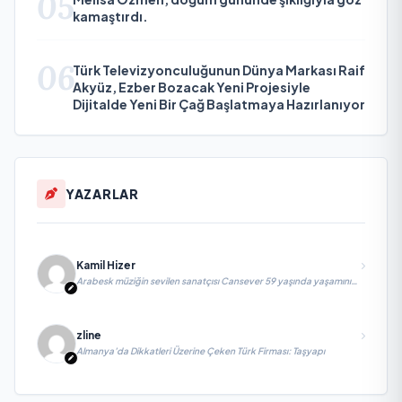
05
kamaştırdı.
06
Türk Televizyonculuğunun Dünya Markası Raif
Akyüz, Ezber Bozacak Yeni Projesiyle
Dijitalde Yeni Bir Çağ Başlatmaya Hazırlanıyor
YAZARLAR
Kamil Hizer
Arabesk müziğin sevilen sanatçısı Cansever 59 yaşında yaşamını
yitirdi
zline
Almanya’da Dikkatleri Üzerine Çeken Türk Firması: Taşyapı