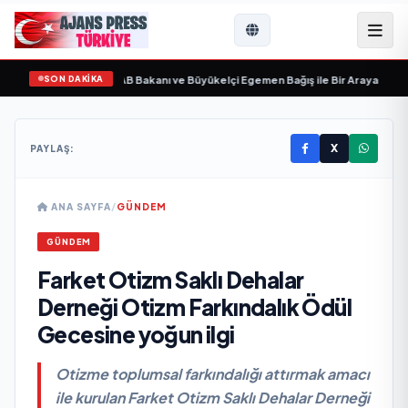
SON DAKİKA
ıkgöz Galimidi, Eski AB Bakanı ve Büyükelçi Egemen Bağış ile Bir Araya Geldi
•
X
PAYLAŞ:
ANA SAYFA
/
GÜNDEM
GÜNDEM
Farket Otizm Saklı Dehalar
Derneği Otizm Farkındalık Ödül
Gecesine yoğun ilgi
Otizme toplumsal farkındalığı attırmak amacı
ile kurulan Farket Otizm Saklı Dehalar Derneği