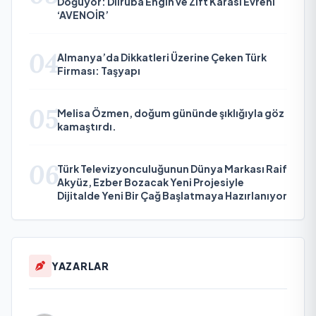
Doğuyor: Dilruba Engin ve Zift Karası Evreni
‘AVENOİR’
04
Almanya’da Dikkatleri Üzerine Çeken Türk
Firması: Taşyapı
05
Melisa Özmen, doğum gününde şıklığıyla göz
kamaştırdı.
06
Türk Televizyonculuğunun Dünya Markası Raif
Akyüz, Ezber Bozacak Yeni Projesiyle
Dijitalde Yeni Bir Çağ Başlatmaya Hazırlanıyor
YAZARLAR