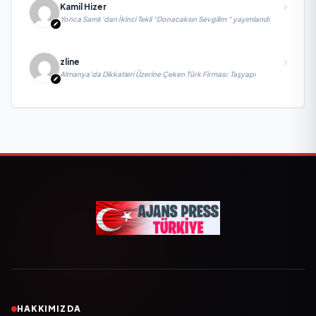
Kamil Hizer
Yonca Samlı ‘dan İkinci Tekli “Donacaksın Sevgilim “ yayımlandı
zline
Almanya’da Dikkatleri Üzerine Çeken Türk Firması: Taşyapı
HAKKIMIZDA