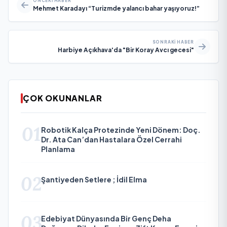
ÖNCEKI HABER
Mehmet Karadayı “Turizmde yalancı bahar yaşıyoruz!”
SONRAKI HABER
Harbiye Açıkhava'da "Bir Koray Avcı gecesi"
ÇOK OKUNANLAR
01
Robotik Kalça Protezinde Yeni Dönem: Doç.
Dr. Ata Can’dan Hastalara Özel Cerrahi
Planlama
02
Şantiyeden Setlere ; İdil Elma
03
Edebiyat Dünyasında Bir Genç Deha