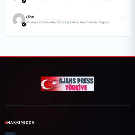
yitirdi
zline
Almanya’da Dikkatleri Üzerine Çeken Türk Firması: Taşyapı
HAKKIMIZDA