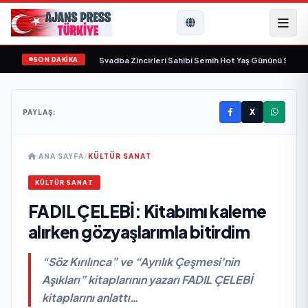
SON DAKİKA
nda yaşamını yitirdi
•
Svadba Zincirleri Sahibi Semih Hot Yaş Gününü Sanat ve
X
PAYLAŞ:
ANA SAYFA
/
KÜLTÜR SANAT
KÜLTÜR SANAT
FADIL ÇELEBİ: Kitabımı kaleme
alırken gözyaşlarımla bitirdim
“Söz Kırılınca” ve “Ayrılık Çeşmesi'nin
Aşıkları” kitaplarının yazarı FADIL ÇELEBİ
kitaplarını anlattı…