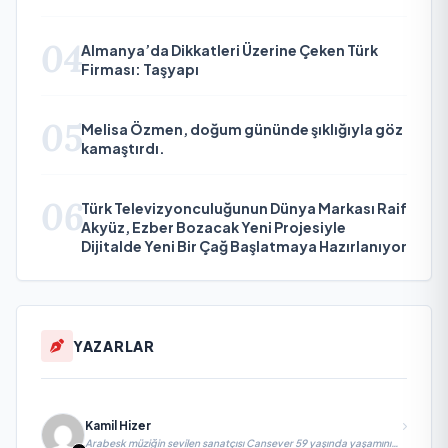
04
Almanya’da Dikkatleri Üzerine Çeken Türk
Firması: Taşyapı
05
Melisa Özmen, doğum gününde şıklığıyla göz
kamaştırdı.
06
Türk Televizyonculuğunun Dünya Markası Raif
Akyüz, Ezber Bozacak Yeni Projesiyle
Dijitalde Yeni Bir Çağ Başlatmaya Hazırlanıyor
YAZARLAR
Kamil Hizer
Arabesk müziğin sevilen sanatçısı Cansever 59 yaşında yaşamını