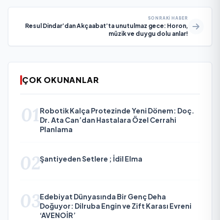
SONRAKI HABER
Resul Dindar’dan Akçaabat’ta unutulmaz gece: Horon,
müzik ve duygu dolu anlar!
ÇOK OKUNANLAR
01
Robotik Kalça Protezinde Yeni Dönem: Doç.
Dr. Ata Can’dan Hastalara Özel Cerrahi
Planlama
02
Şantiyeden Setlere ; İdil Elma
03
Edebiyat Dünyasında Bir Genç Deha
Doğuyor: Dilruba Engin ve Zift Karası Evreni
‘AVENOİR’