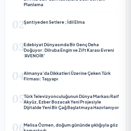
Planlama
02
Şantiyeden Setlere ; İdil Elma
03
Edebiyat Dünyasında Bir Genç Deha
Doğuyor: Dilruba Engin ve Zift Karası Evreni
‘AVENOİR’
04
Almanya’da Dikkatleri Üzerine Çeken Türk
Firması: Taşyapı
05
Türk Televizyonculuğunun Dünya Markası Raif
Akyüz, Ezber Bozacak Yeni Projesiyle
Dijitalde Yeni Bir Çağ Başlatmaya Hazırlanıyor
06
Melisa Özmen, doğum gününde şıklığıyla göz
kamaştırdı.