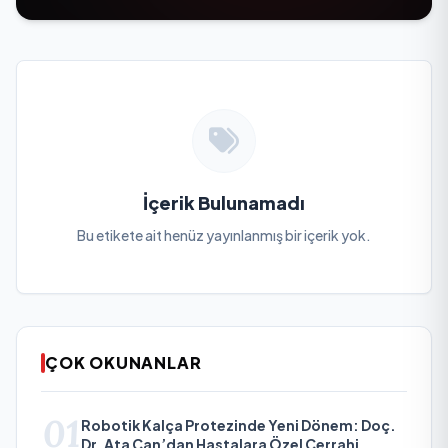
İçerik Bulunamadı
Bu etikete ait henüz yayınlanmış bir içerik yok.
ÇOK OKUNANLAR
01
Robotik Kalça Protezinde Yeni Dönem: Doç.
Dr. Ata Can’dan Hastalara Özel Cerrahi