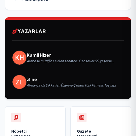
YAZARLAR
Kamil Hizer
Arabesk müziğin sevilen sanatçısı Cansever 59 yaşında
yaşamını yitirdi
zline
Almanya’da Dikkatleri Üzerine Çeken Türk Firması: Taşyapı
Nöbetçi
Gazete