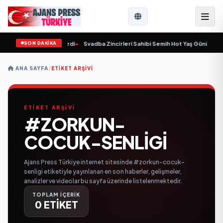
SON DAKİKA
9 yaşında yaşamını yitirdi
•
Svadba Zincirleri Sahibi Semih Hot Yaş Gününü San
ANA SAYFA
/
ETIKET ARŞIVI
ETİKET ARŞİVİ
#ZORKUN-
COCUK-SENLIGI
Ajans Press Türkiye internet sitesinde #zorkun-cocuk-
senligi etiketiyle yayınlanan en son haberler, gelişmeler,
analizler ve videolar bu sayfa üzerinde listelenmektedir.
TOPLAM İÇERİK
0 ETİKET