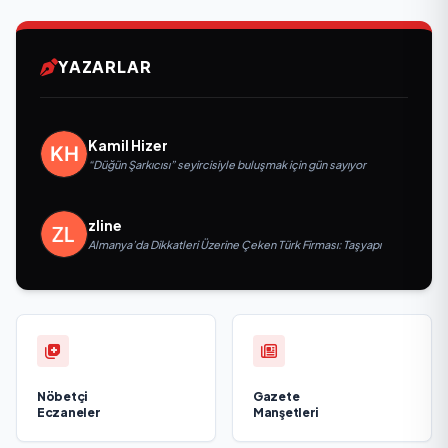
YAZARLAR
Kamil Hizer
“Düğün Şarkıcısı” seyircisiyle buluşmak için gün sayıyor
zline
Almanya’da Dikkatleri Üzerine Çeken Türk Firması: Taşyapı
Nöbetçi
Gazete
Eczaneler
Manşetleri