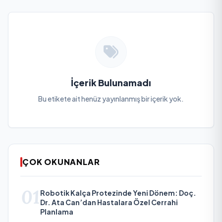
İçerik Bulunamadı
Bu etikete ait henüz yayınlanmış bir içerik yok.
ÇOK OKUNANLAR
01
Robotik Kalça Protezinde Yeni Dönem: Doç.
Dr. Ata Can’dan Hastalara Özel Cerrahi
Planlama