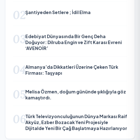
02
Şantiyeden Setlere ; İdil Elma
03
Edebiyat Dünyasında Bir Genç Deha
Doğuyor: Dilruba Engin ve Zift Karası Evreni
‘AVENOİR’
04
Almanya’da Dikkatleri Üzerine Çeken Türk
Firması: Taşyapı
05
Melisa Özmen, doğum gününde şıklığıyla göz
kamaştırdı.
06
Türk Televizyonculuğunun Dünya Markası Raif
Akyüz, Ezber Bozacak Yeni Projesiyle
Dijitalde Yeni Bir Çağ Başlatmaya Hazırlanıyor