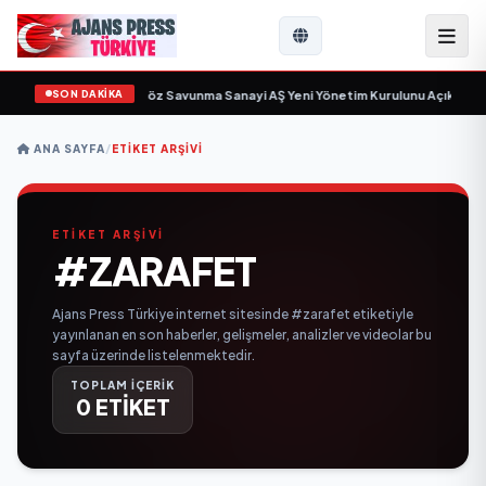
SON DAKİKA
çin gün sayıyor
•
Açıkgöz Savunma Sanayi AŞ Yeni Yönetim Kurulunu Açıkladı 
ANA SAYFA
/
ETIKET ARŞIVI
ETİKET ARŞİVİ
#ZARAFET
Ajans Press Türkiye internet sitesinde #zarafet etiketiyle
yayınlanan en son haberler, gelişmeler, analizler ve videolar bu
sayfa üzerinde listelenmektedir.
TOPLAM İÇERİK
0 ETİKET