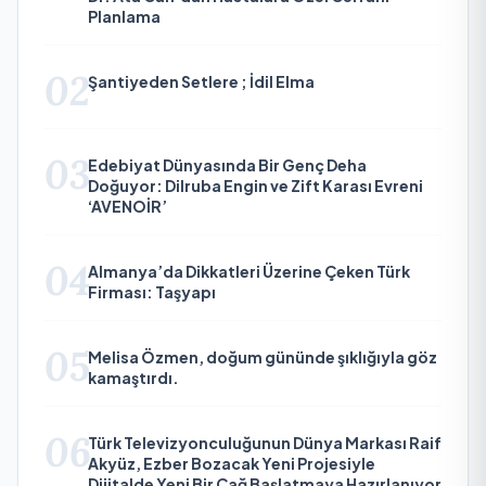
Planlama
02
Şantiyeden Setlere ; İdil Elma
03
Edebiyat Dünyasında Bir Genç Deha
Doğuyor: Dilruba Engin ve Zift Karası Evreni
‘AVENOİR’
04
Almanya’da Dikkatleri Üzerine Çeken Türk
Firması: Taşyapı
05
Melisa Özmen, doğum gününde şıklığıyla göz
kamaştırdı.
06
Türk Televizyonculuğunun Dünya Markası Raif
Akyüz, Ezber Bozacak Yeni Projesiyle
Dijitalde Yeni Bir Çağ Başlatmaya Hazırlanıyor