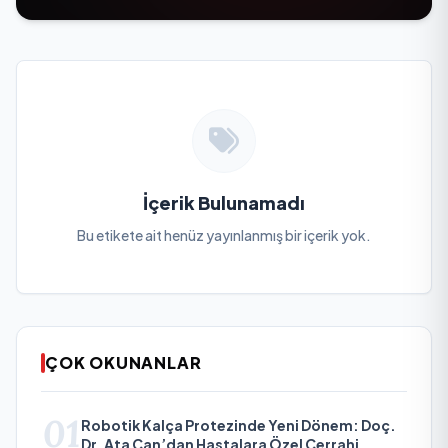
İçerik Bulunamadı
Bu etikete ait henüz yayınlanmış bir içerik yok.
ÇOK OKUNANLAR
01
Robotik Kalça Protezinde Yeni Dönem: Doç.
Dr. Ata Can’dan Hastalara Özel Cerrahi