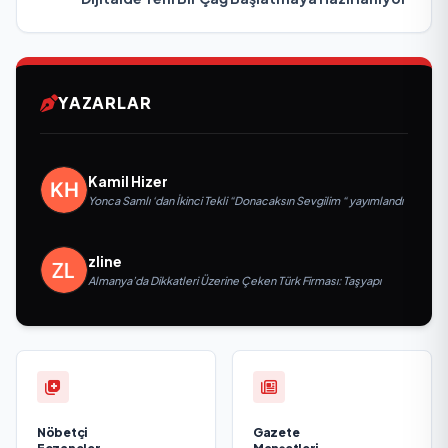
YAZARLAR
Kamil Hizer
Yonca Samlı ‘dan İkinci Tekli “Donacaksın Sevgilim “ yayımlandı
zline
Almanya’da Dikkatleri Üzerine Çeken Türk Firması: Taşyapı
Nöbetçi
Gazete