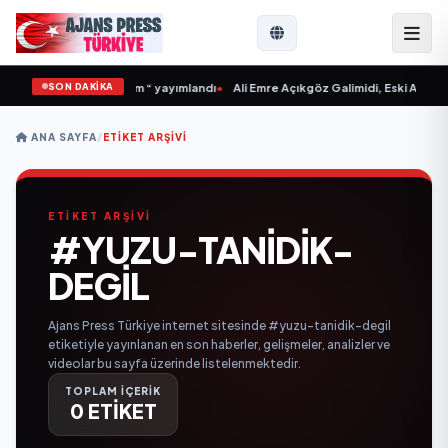
SON DAKİKA
kli “Donacaksın Sevgilim “ yayımlandı
•
Ali Emre Açıkgöz Galimidi, Eski AB Bak
ANA SAYFA
/
ETIKET ARŞIVI
ETİKET ARŞİVİ
#YUZU-TANIDIK-
DEGIL
Ajans Press Türkiye internet sitesinde #yuzu-tanidik-degil
etiketiyle yayınlanan en son haberler, gelişmeler, analizler ve
videolar bu sayfa üzerinde listelenmektedir.
TOPLAM İÇERİK
0 ETİKET